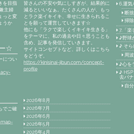
きを目指
皆さんの不安や気にしすぎが、結果的に
6.運
兼主婦
減るといいなぁ。たくさんの人が、もっ
断捨
ょっと変
とラク楽イキイキ、幸せに生きられるこ
掃除
ょうか
とを願って運営していきます☆
他にも「ラクで楽しくイキイキ生きる」
7.「
をテーマに、私の過去や日々思うことも
♪野球
含め、記事を発信していきます。
♪ そ
ー☆
サイトコンセプトなど、詳しくはこちら
周波
をどうぞ。
ーについ
https://kinisinai-jibun.com/concept-
♪心を
profile
♪ H
vacy-
去バナ
自分
2026年8月
2026年7月
らでご確
2026年6月
e-map-
2026年5月
2026年4月