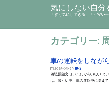
気にしない自分
「すぐ気にしすぎる」「不安や一
カテゴリー:
車の運転をしなが
2
2025-06-29
四弘誓願文 (しぐせいがんもん) と
は、暑～い中、車の運転中に唱えていた