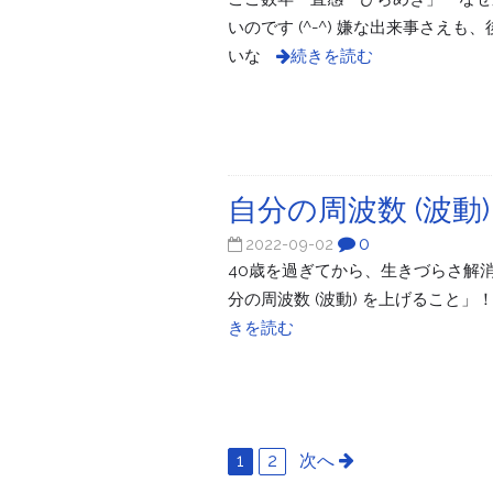
いのです (^-^) 嫌な出来事さ
いな
続きを読む
自分の周波数 (波
0
2022-09-02
40歳を過ぎてから、生きづらさ解
分の周波数 (波動) を上げること」！
きを読む
1
2
次へ