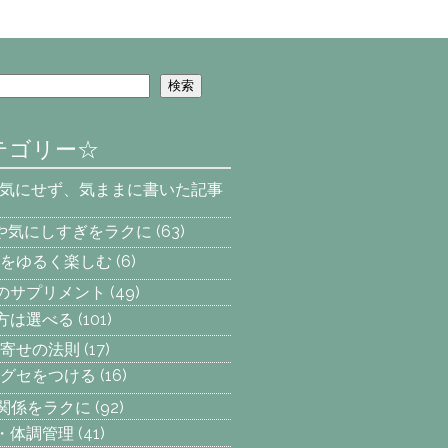
検索
テゴリー☆
を気にせず、気ままに書いた記事
安や気にしすぎをラクに
(63)
をゆるく楽しむ
(6)
へのサプリメント
(49)
え方は選べる
(101)
寄せの法則
(17)
グセをつける
(16)
間関係をラクに
(92)
動・体調管理
(41)