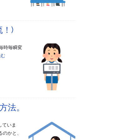
！)
 毎時毎瞬変
読む
方法。
していま
るのかと、