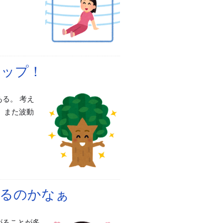
アップ！
る。 考え
、また波動
がるのかなぁ
がることが多