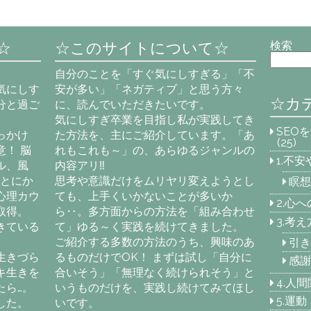
☆
☆このサイトについて☆
検索
自分のことを「すぐ気にしすぎる」「不
気にしす
安が多い」「ネガティブ」と思う方々
☆カ
分と過ご
に、読んでいただきたいです。
気にしすぎ卒業を目指し私が実践してき
SEO
っかけ
た方法を、主にご紹介しています。「あ
(25)
！ 脳
れもこれも～」の、あらゆるジャンルの
1.不
ル、風
内容アリ‼
「とにか
思考や意識だけをムリヤリ変えようとし
瞑想
心理カウ
ても、上手くいかないことが多いか
2.心
取得。
ら‥。多方面からの方法を「組み合わせ
3.考
きている
て」ゆる～く実践を続けてきました。
ご紹介する多数の方法のうち、興味のあ
引き
生きづら
るものだけでOK！ まずは試し「自分に
感謝
キ生きを
合いそう」「無理なく続けられそう」と
4.人
たら…。
いうものだけを、実践し続けてみてほし
5.運
した。
いです。