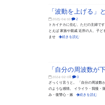
「波動を上げる」
2
2025-04-10
トカイナカに住む、ただの主婦です。
とえば 家族や親戚 近所の人、子
ませ
続きを読む
「自分の周波数が
0
2024-02-08
ざっくり言うと。 「自分の周波数
のような感情。 イライラ・我慢・
み・復讐心・嫉
続きを読む