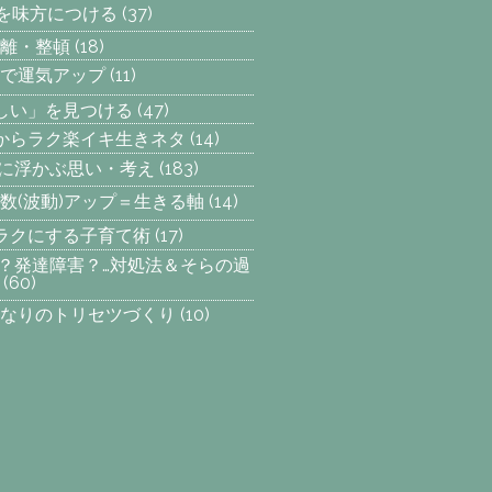
気を味方につける
(37)
離・整頓
(18)
で運気アップ
(11)
楽しい」を見つける
(47)
からラク楽イキ生きネタ
(14)
らに浮かぶ思い・考え
(183)
数(波動)アップ＝生きる軸
(14)
ラクにする子育て術
(17)
SP？発達障害？…対処法＆そらの過
(60)
なりのトリセツづくり
(10)