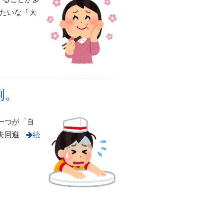
みたいな「大
例。
一つが「自
損失回避
続