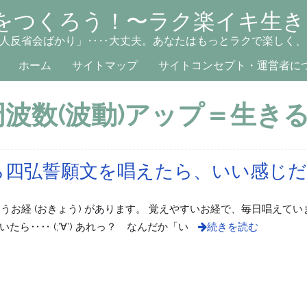
をつくろう！〜ラク楽イキ生き
人反省会ばかり」‥‥大丈夫。あなたはもっとラクで楽しく、
ホーム
サイトマップ
サイトコンセプト・運営者に
周波数(波動)アップ＝生き
ら四弘誓願文を唱えたら、いい感じだ
いうお経 (おきょう) があります。 覚えやすいお経で、毎日唱えてい
ら‥‥ (;’∀’) あれっ？ なんだか「い
続きを読む