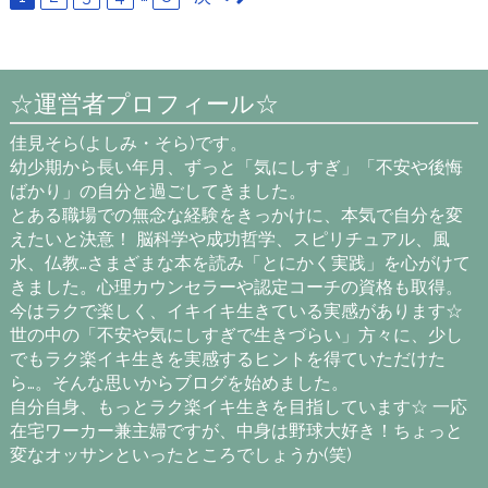
☆運営者プロフィール☆
佳見そら(よしみ・そら)です。
幼少期から長い年月、ずっと「気にしすぎ」「不安や後悔
ばかり」の自分と過ごしてきました。
とある職場での無念な経験をきっかけに、本気で自分を変
えたいと決意！ 脳科学や成功哲学、スピリチュアル、風
水、仏教…さまざまな本を読み「とにかく実践」を心がけて
きました。心理カウンセラーや認定コーチの資格も取得。
今はラクで楽しく、イキイキ生きている実感があります☆
世の中の「不安や気にしすぎで生きづらい」方々に、少し
でもラク楽イキ生きを実感するヒントを得ていただけた
ら…。そんな思いからブログを始めました。
自分自身、もっとラク楽イキ生きを目指しています☆ 一応
在宅ワーカー兼主婦ですが、中身は野球大好き！ちょっと
変なオッサンといったところでしょうか(笑)