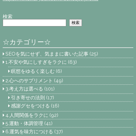
検索
検索
☆カテゴリー☆
SEOを気にせず、気ままに書いた記事
(25)
1.不安や気にしすぎをラクに
(63)
瞑想をゆるく楽しむ
(6)
2.心へのサプリメント
(49)
3.考え方は選べる
(101)
引き寄せの法則
(17)
感謝グセをつける
(16)
4.人間関係をラクに
(92)
5.運動・体調管理
(41)
6.運気を味方につける
(37)