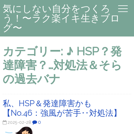
気にしない自分をつくろ
う！〜ラク楽イキ生きブロ
グ〜
カテゴリー:
♪ HSP？発
達障害？…対処法＆そら
の過去バナ
私、HSP＆発達障害かも
【No.46：強風が苦手‥対処法】
0
2025-02-28