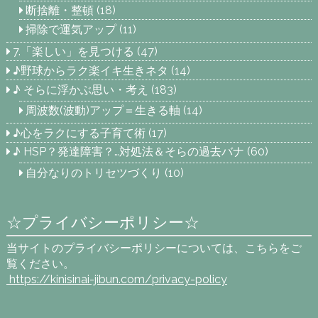
断捨離・整頓
(18)
掃除で運気アップ
(11)
7.「楽しい」を見つける
(47)
♪野球からラク楽イキ生きネタ
(14)
♪ そらに浮かぶ思い・考え
(183)
周波数(波動)アップ＝生きる軸
(14)
♪心をラクにする子育て術
(17)
♪ HSP？発達障害？…対処法＆そらの過去バナ
(60)
自分なりのトリセツづくり
(10)
☆プライバシーポリシー☆
当サイトのプライバシーポリシーについては、こちらをご
覧ください。
https://kinisinai-jibun.com
/privacy-policy