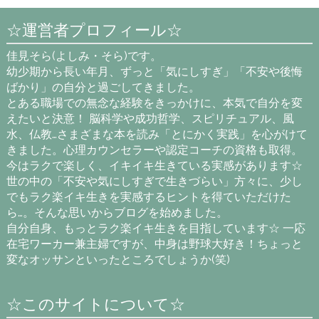
☆運営者プロフィール☆
佳見そら(よしみ・そら)です。
幼少期から長い年月、ずっと「気にしすぎ」「不安や後悔
ばかり」の自分と過ごしてきました。
とある職場での無念な経験をきっかけに、本気で自分を変
えたいと決意！ 脳科学や成功哲学、スピリチュアル、風
水、仏教…さまざまな本を読み「とにかく実践」を心がけて
きました。心理カウンセラーや認定コーチの資格も取得。
今はラクで楽しく、イキイキ生きている実感があります☆
世の中の「不安や気にしすぎで生きづらい」方々に、少し
でもラク楽イキ生きを実感するヒントを得ていただけた
ら…。そんな思いからブログを始めました。
自分自身、もっとラク楽イキ生きを目指しています☆ 一応
在宅ワーカー兼主婦ですが、中身は野球大好き！ちょっと
変なオッサンといったところでしょうか(笑)
☆このサイトについて☆