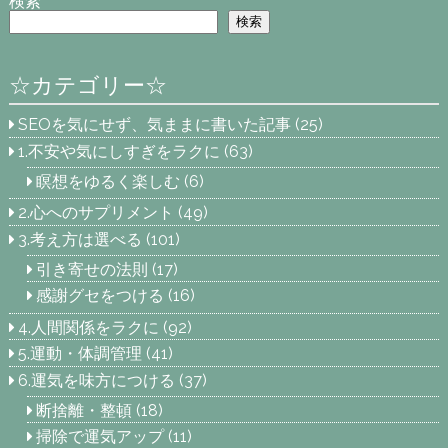
検索
検索
☆カテゴリー☆
SEOを気にせず、気ままに書いた記事
(25)
1.不安や気にしすぎをラクに
(63)
瞑想をゆるく楽しむ
(6)
2.心へのサプリメント
(49)
3.考え方は選べる
(101)
引き寄せの法則
(17)
感謝グセをつける
(16)
4.人間関係をラクに
(92)
5.運動・体調管理
(41)
6.運気を味方につける
(37)
断捨離・整頓
(18)
掃除で運気アップ
(11)