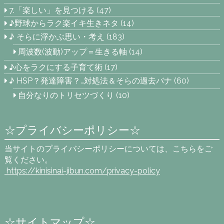
7.「楽しい」を見つける
(47)
♪野球からラク楽イキ生きネタ
(14)
♪ そらに浮かぶ思い・考え
(183)
周波数(波動)アップ＝生きる軸
(14)
♪心をラクにする子育て術
(17)
♪ HSP？発達障害？…対処法＆そらの過去バナ
(60)
自分なりのトリセツづくり
(10)
☆プライバシーポリシー☆
当サイトのプライバシーポリシーについては、こちらをご
覧ください。
https://kinisinai-jibun.com
/privacy-policy
☆サイトマップ☆