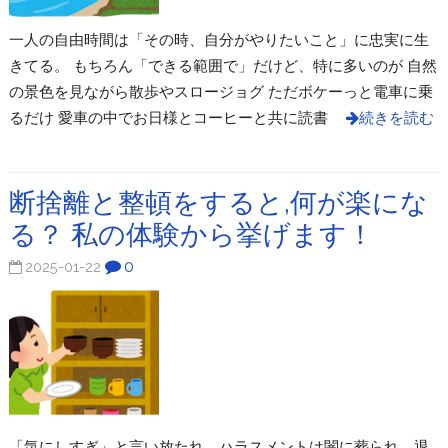
一人の自由時間は「その時、自分がやりたいこと」に忠実に生
きてる。 もちろん「できる範囲で」だけど、特に多いのが 自然
の景色を見ながら散歩やスロージョグ ただボケーっと電車に乗
るだけ 愛車の中でお日様とコーヒーと共に読書
続きを読む
断捨離と整頓をすると,何が楽にな
る？ 私の体験から挙げます！
0
2025-01-22
「気にしすぎ」と言い放たれ、ハラスメントは闇に葬られ、退