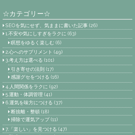
☆カテゴリー☆
SEOを気にせず、気ままに書いた記事
(26)
1.不安や気にしすぎをラクに
(63)
瞑想をゆるく楽しむ
(6)
2.心へのサプリメント
(49)
3.考え方は選べる
(101)
引き寄せの法則
(17)
感謝グセをつける
(16)
4.人間関係をラクに
(92)
5.運動・体調管理
(41)
6.運気を味方につける
(37)
断捨離・整頓
(18)
掃除で運気アップ
(11)
7.「楽しい」を見つける
(47)