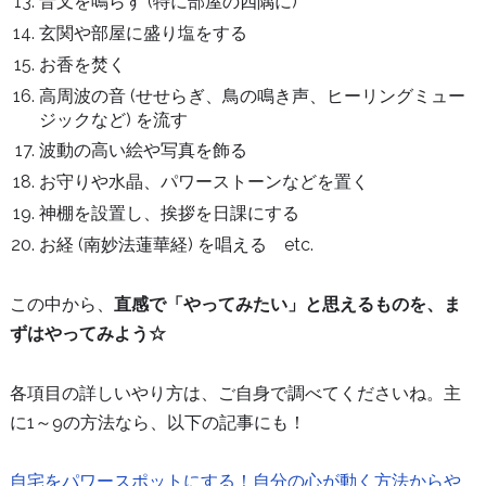
音叉を鳴らす (特に部屋の四隅に)
玄関や部屋に盛り塩をする
お香を焚く
高周波の音 (せせらぎ、鳥の鳴き声、ヒーリングミュー
ジックなど) を流す
波動の高い絵や写真を飾る
お守りや水晶、パワーストーンなどを置く
神棚を設置し、挨拶を日課にする
お経 (南妙法蓮華経) を唱える etc.
この中から、
直感で「やってみたい」と思えるものを、ま
ずはやってみよう☆
各項目の詳しいやり方は、ご自身で調べてくださいね。主
に1～9の方法なら、以下の記事にも！
自宅をパワースポットにする！自分の心が動く方法からや