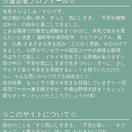
☆運営者プロフィール☆
佳見そら(よしみ・そら)です。
幼少期から長い年月、ずっと「気にしすぎ」「不安や後悔
ばかり」の自分と過ごしてきました。
とある職場での無念な経験をきっかけに、本気で自分を変
えたいと決意！ 脳科学や成功哲学、スピリチュアル、風
水、仏教…さまざまな本を読み「とにかく実践」を心がけて
きました。心理カウンセラーや認定コーチの資格も取得。
今はラクで楽しく、イキイキ生きている実感があります☆
世の中の「不安や気にしすぎで生きづらい」方々に、少し
でもラク楽イキ生きを実感するヒントを得ていただけた
ら…。そんな思いからブログを始めました。
自分自身、もっとラク楽イキ生きを目指しています☆ 一応
在宅ワーカー兼主婦ですが、中身は野球大好き！ちょっと
変なオッサンといったところでしょうか(笑)
☆このサイトについて☆
自分のことを「すぐ気にしすぎる」「不安が多い」「ネガ
ティブ」と思う方々に、読んでいただきたいです。