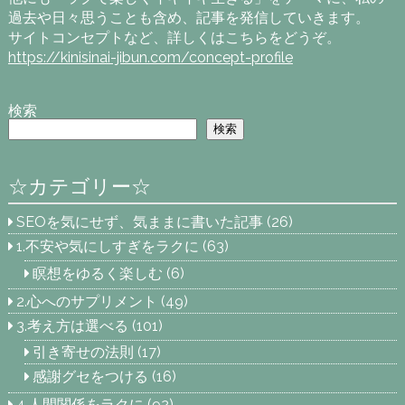
過去や日々思うことも含め、記事を発信していきます。
サイトコンセプトなど、詳しくはこちらをどうぞ。
https://kinisinai-jibun.com/concept-profile
検索
検索
☆カテゴリー☆
SEOを気にせず、気ままに書いた記事
(26)
1.不安や気にしすぎをラクに
(63)
瞑想をゆるく楽しむ
(6)
2.心へのサプリメント
(49)
3.考え方は選べる
(101)
引き寄せの法則
(17)
感謝グセをつける
(16)
4.人間関係をラクに
(92)