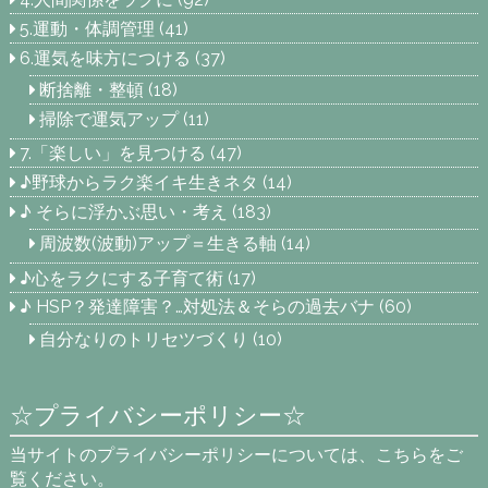
5.運動・体調管理
(41)
6.運気を味方につける
(37)
断捨離・整頓
(18)
掃除で運気アップ
(11)
7.「楽しい」を見つける
(47)
♪野球からラク楽イキ生きネタ
(14)
♪ そらに浮かぶ思い・考え
(183)
周波数(波動)アップ＝生きる軸
(14)
♪心をラクにする子育て術
(17)
♪ HSP？発達障害？…対処法＆そらの過去バナ
(60)
自分なりのトリセツづくり
(10)
☆プライバシーポリシー☆
当サイトのプライバシーポリシーについては、こちらをご
覧ください。