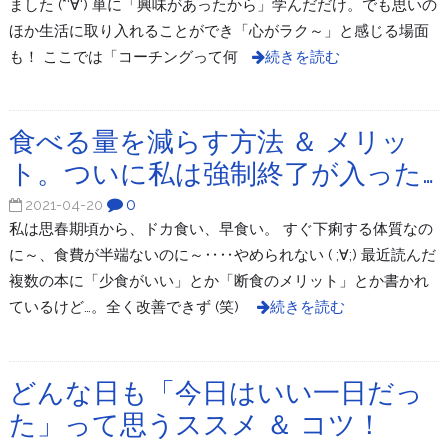
ました (*‘∀‘) 単に「興味があったから」学んだだけ。でも思いの
ほか生活に取り入れることができ「心がラク～」と感じる場面
も！ ここでは「コーチングって何
続きを読む
食べる量を減らす方法 ＆ メリッ
ト。ついに私は強制終了が入った…
0
2021-04-20
私は思春期頃から、ドカ食い、早食い。 すぐ下痢する体質なの
に～、食費が半端ないのに～‥‥やめられない ( ;∀;) 最近読んだ
複数の本に「少食がいい」とか「断食のメリット」とか書かれ
ているけど…。全く改善できず (笑)
続きを読む
どんな日も「今日はいい一日だっ
た」って思うススメ ＆ コツ！