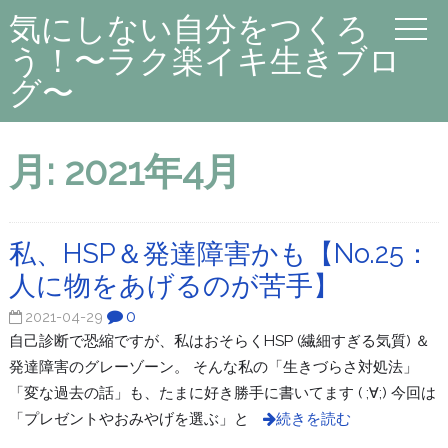
気にしない自分をつくろ
う！〜ラク楽イキ生きブロ
グ〜
月:
2021年4月
私、HSP＆発達障害かも【No.25：
人に物をあげるのが苦手】
0
2021-04-29
自己診断で恐縮ですが、私はおそらくHSP (繊細すぎる気質) ＆
発達障害のグレーゾーン。 そんな私の「生きづらさ対処法」
「変な過去の話」も、たまに好き勝手に書いてます ( ;∀;) 今回は
「プレゼントやおみやげを選ぶ」と
続きを読む