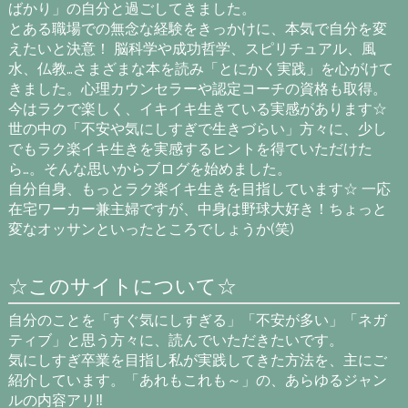
ばかり」の自分と過ごしてきました。
とある職場での無念な経験をきっかけに、本気で自分を変
えたいと決意！ 脳科学や成功哲学、スピリチュアル、風
水、仏教…さまざまな本を読み「とにかく実践」を心がけて
きました。心理カウンセラーや認定コーチの資格も取得。
今はラクで楽しく、イキイキ生きている実感があります☆
世の中の「不安や気にしすぎで生きづらい」方々に、少し
でもラク楽イキ生きを実感するヒントを得ていただけた
ら…。そんな思いからブログを始めました。
自分自身、もっとラク楽イキ生きを目指しています☆ 一応
在宅ワーカー兼主婦ですが、中身は野球大好き！ちょっと
変なオッサンといったところでしょうか(笑)
☆このサイトについて☆
自分のことを「すぐ気にしすぎる」「不安が多い」「ネガ
ティブ」と思う方々に、読んでいただきたいです。
気にしすぎ卒業を目指し私が実践してきた方法を、主にご
紹介しています。「あれもこれも～」の、あらゆるジャン
ルの内容アリ‼