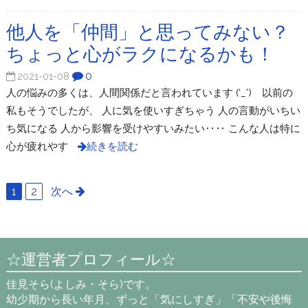
他人を「仲間」と思ってみない？
ちょっと心がラクになるかも！
0
2021-01-08
人の悩みの多くは、人間関係だと言われています (‘_’) 以前の
私もそうでしたが、 人に気を使いすぎちゃう 人の言動がいちい
ち気になる 人から影響を受けやすいみたい‥‥ こんな人は特に
心が疲れやす
続きを読む
1
2
次へ
☆運営者プロフィール☆
佳見そら(よしみ・そら)です。
幼少期から長い年月、ずっと「気にしすぎ」「不安や後悔