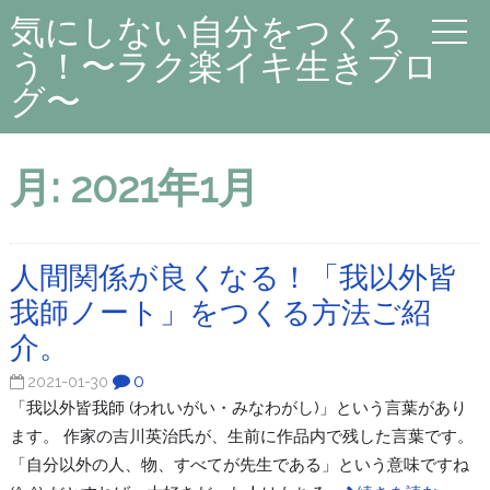
気にしない自分をつくろ
う！〜ラク楽イキ生きブロ
グ〜
月:
2021年1月
人間関係が良くなる！「我以外皆
我師ノート」をつくる方法ご紹
介。
0
2021-01-30
「我以外皆我師 (われいがい・みなわがし)」という言葉があり
ます。 作家の吉川英治氏が、生前に作品内で残した言葉です。
「自分以外の人、物、すべてが先生である」という意味ですね