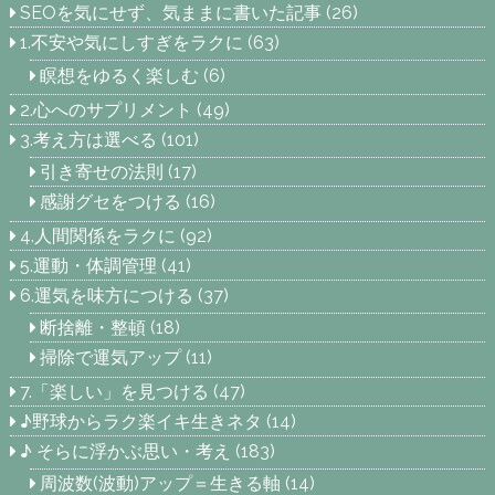
SEOを気にせず、気ままに書いた記事
(26)
1.不安や気にしすぎをラクに
(63)
瞑想をゆるく楽しむ
(6)
2.心へのサプリメント
(49)
3.考え方は選べる
(101)
引き寄せの法則
(17)
感謝グセをつける
(16)
4.人間関係をラクに
(92)
5.運動・体調管理
(41)
6.運気を味方につける
(37)
断捨離・整頓
(18)
掃除で運気アップ
(11)
7.「楽しい」を見つける
(47)
♪野球からラク楽イキ生きネタ
(14)
♪ そらに浮かぶ思い・考え
(183)
周波数(波動)アップ＝生きる軸
(14)