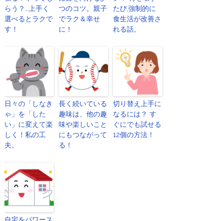
らう？…上手く
つのコツ。親子
たび,強制的に
選べるとラクで
でラク＆幸せ
食生活が改善さ
す！
に！
れる話。
日々の「しなき
長く続いている
切り替え上手に
ゃ」を「した
趣味は、他の趣
なるには？ す
い」に変えて楽
味や楽しいこと
ぐにでも試せる
しく！私の工
にもつながって
12個の方法！
夫。
る！
自宅をパワース