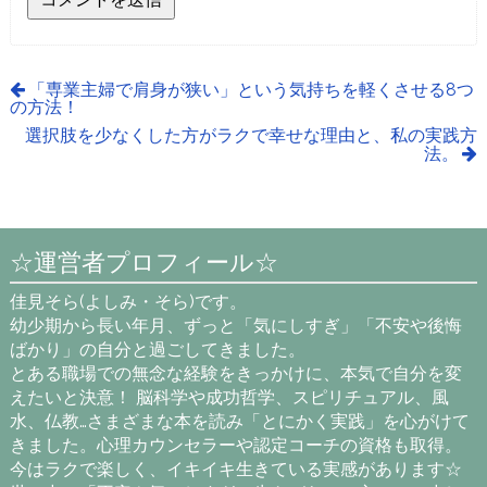
「専業主婦で肩身が狭い」という気持ちを軽くさせる8つ
の方法！
選択肢を少なくした方がラクで幸せな理由と、私の実践方
法。
☆運営者プロフィール☆
佳見そら(よしみ・そら)です。
幼少期から長い年月、ずっと「気にしすぎ」「不安や後悔
ばかり」の自分と過ごしてきました。
とある職場での無念な経験をきっかけに、本気で自分を変
えたいと決意！ 脳科学や成功哲学、スピリチュアル、風
水、仏教…さまざまな本を読み「とにかく実践」を心がけて
きました。心理カウンセラーや認定コーチの資格も取得。
今はラクで楽しく、イキイキ生きている実感があります☆