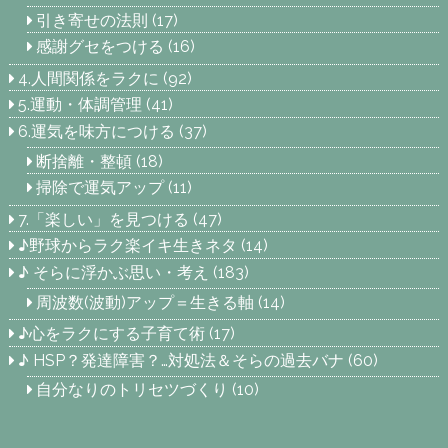
引き寄せの法則
(17)
感謝グセをつける
(16)
4.人間関係をラクに
(92)
5.運動・体調管理
(41)
6.運気を味方につける
(37)
断捨離・整頓
(18)
掃除で運気アップ
(11)
7.「楽しい」を見つける
(47)
♪野球からラク楽イキ生きネタ
(14)
♪ そらに浮かぶ思い・考え
(183)
周波数(波動)アップ＝生きる軸
(14)
♪心をラクにする子育て術
(17)
♪ HSP？発達障害？…対処法＆そらの過去バナ
(60)
自分なりのトリセツづくり
(10)