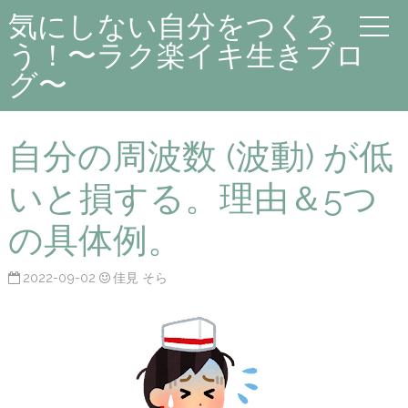
気にしない自分をつくろ
う！〜ラク楽イキ生きブロ
グ〜
自分の周波数 (波動) が低
いと損する。理由＆5つ
の具体例。
2022-09-02
佳見 そら