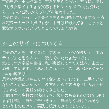
世の中の「不安や気にしすぎで生きづらい」方々に、少し
でもラク楽イキ生きを実感するヒントを得ていただけた
ら…。そんな思いからブログを始めました。
自分自身、もっとラク楽イキ生きを目指しています☆ 一応
在宅ワーカー兼主婦ですが、中身は野球大好き！ちょっと
変なオッサンといったところでしょうか(笑)
☆このサイトについて☆
自分のことを「すぐ気にしすぎる」「不安が多い」「ネガ
ティブ」と思う方々に、読んでいただきたいです。
気にしすぎ卒業を目指し私が実践してきた方法を、主にご
紹介しています。「あれもこれも～」の、あらゆるジャン
ルの内容アリ‼
思考や意識だけをムリヤリ変えようとしても、上手くいか
ないことが多いから‥。多方面からの方法を「組み合わせ
て」ゆる～く実践を続けてきました。
ご紹介する多数の方法のうち、興味のあるものだけでOK！
まずは試し「自分に合いそう」「無理なく続けられそう」
というものだけを、実践し続けてみてほしいです。