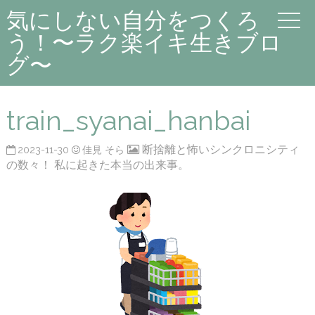
気にしない自分をつくろ
う！〜ラク楽イキ生きブロ
グ〜
train_syanai_hanbai
断捨離と怖いシンクロニシティ
2023-11-30
佳見 そら
の数々！ 私に起きた本当の出来事。