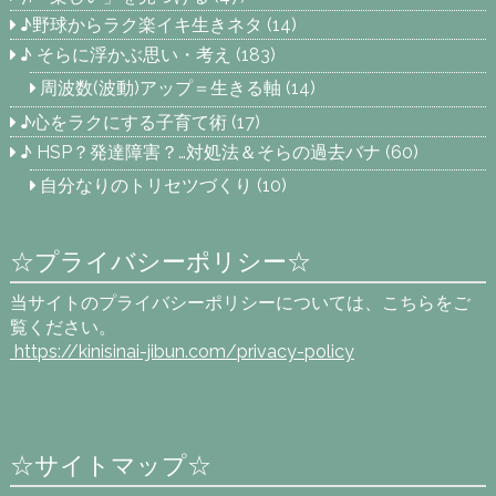
♪野球からラク楽イキ生きネタ
(14)
♪ そらに浮かぶ思い・考え
(183)
周波数(波動)アップ＝生きる軸
(14)
♪心をラクにする子育て術
(17)
♪ HSP？発達障害？…対処法＆そらの過去バナ
(60)
自分なりのトリセツづくり
(10)
☆プライバシーポリシー☆
当サイトのプライバシーポリシーについては、こちらをご
覧ください。
https://kinisinai-jibun.com
/privacy-policy
☆サイトマップ☆