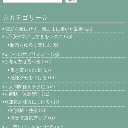
☆カテゴリー☆
SEOを気にせず、気ままに書いた記事
(25)
1.不安や気にしすぎをラクに
(63)
瞑想をゆるく楽しむ
(6)
2.心へのサプリメント
(49)
3.考え方は選べる
(101)
引き寄せの法則
(17)
感謝グセをつける
(16)
4.人間関係をラクに
(92)
5.運動・体調管理
(41)
6.運気を味方につける
(37)
断捨離・整頓
(18)
掃除で運気アップ
(11)
7.「楽しい」を見つける
(47)