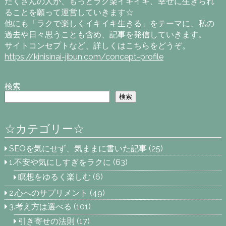
たくさんの人が、もっとラク楽イキイキ、幸せに生きられ
ることを願って運営していきます☆
他にも「ラクで楽しくイキイキ生きる」をテーマに、私の
過去や日々思うことも含め、記事を発信していきます。
サイトコンセプトなど、詳しくはこちらをどうぞ。
https://kinisinai-jibun.com/concept-profile
検索
検索
☆カテゴリー☆
SEOを気にせず、気ままに書いた記事
(25)
1.不安や気にしすぎをラクに
(63)
瞑想をゆるく楽しむ
(6)
2.心へのサプリメント
(49)
3.考え方は選べる
(101)
引き寄せの法則
(17)