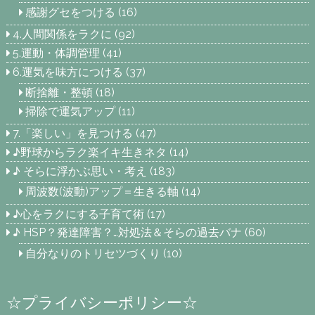
感謝グセをつける
(16)
4.人間関係をラクに
(92)
5.運動・体調管理
(41)
6.運気を味方につける
(37)
断捨離・整頓
(18)
掃除で運気アップ
(11)
7.「楽しい」を見つける
(47)
♪野球からラク楽イキ生きネタ
(14)
♪ そらに浮かぶ思い・考え
(183)
周波数(波動)アップ＝生きる軸
(14)
♪心をラクにする子育て術
(17)
♪ HSP？発達障害？…対処法＆そらの過去バナ
(60)
自分なりのトリセツづくり
(10)
☆プライバシーポリシー☆