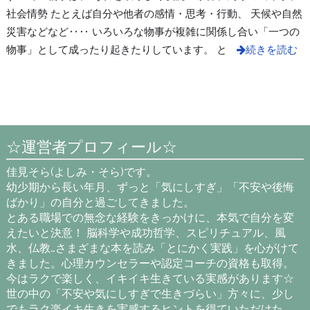
社会情勢 たとえば自分や他者の感情・思考・行動、 天候や自然
災害などなど‥‥ いろいろな物事が複雑に関係し合い「一つの
物事」として成ったり起きたりしています。 と
続きを読む
☆運営者プロフィール☆
佳見そら(よしみ・そら)です。
幼少期から長い年月、ずっと「気にしすぎ」「不安や後悔
ばかり」の自分と過ごしてきました。
とある職場での無念な経験をきっかけに、本気で自分を変
えたいと決意！ 脳科学や成功哲学、スピリチュアル、風
水、仏教…さまざまな本を読み「とにかく実践」を心がけて
きました。心理カウンセラーや認定コーチの資格も取得。
今はラクで楽しく、イキイキ生きている実感があります☆
世の中の「不安や気にしすぎで生きづらい」方々に、少し
でもラク楽イキ生きを実感するヒントを得ていただけた