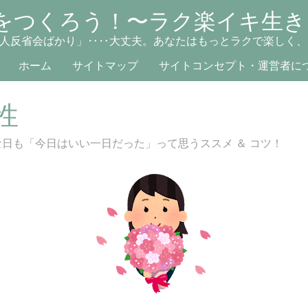
をつくろう！〜ラク楽イキ生き
人反省会ばかり」‥‥大丈夫。あなたはもっとラクで楽しく、
ホーム
サイトマップ
サイトコンセプト・運営者に
性
な日も「今日はいい一日だった」って思うススメ ＆ コツ！