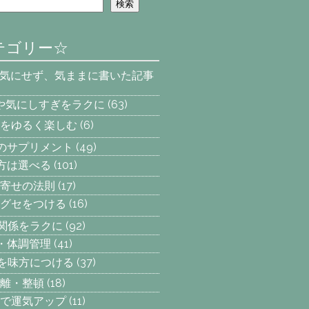
検索
テゴリー☆
を気にせず、気ままに書いた記事
安や気にしすぎをラクに
(63)
をゆるく楽しむ
(6)
へのサプリメント
(49)
え方は選べる
(101)
寄せの法則
(17)
グセをつける
(16)
間関係をラクに
(92)
動・体調管理
(41)
気を味方につける
(37)
離・整頓
(18)
で運気アップ
(11)