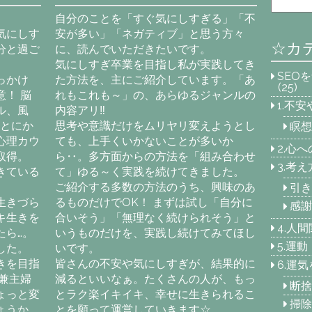
自分のことを「すぐ気にしすぎる」「不
気にしす
安が多い」「ネガティブ」と思う方々
☆カ
分と過ご
に、読んでいただきたいです。
気にしすぎ卒業を目指し私が実践してき
SEO
っかけ
た方法を、主にご紹介しています。「あ
(25)
！ 脳
れもこれも～」の、あらゆるジャンルの
1.不
ル、風
内容アリ‼
「とにか
思考や意識だけをムリヤリ変えようとし
瞑想
心理カウ
ても、上手くいかないことが多いか
2.心
取得。
ら‥。多方面からの方法を「組み合わせ
3.考
きている
て」ゆる～く実践を続けてきました。
ご紹介する多数の方法のうち、興味のあ
引き
生きづら
るものだけでOK！ まずは試し「自分に
感謝
キ生きを
合いそう」「無理なく続けられそう」と
4.人
たら…。
いうものだけを、実践し続けてみてほし
5.運
した。
いです。
きを目指
皆さんの不安や気にしすぎが、結果的に
6.運
兼主婦
減るといいなぁ。たくさんの人が、もっ
断捨
ょっと変
とラク楽イキイキ、幸せに生きられるこ
掃除
ょうか
とを願って運営していきます☆