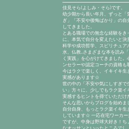
佳見そら(よしみ・そら)です。
幼少期から長い年月、ずっと「
ぎ」「不安や後悔ばかり」の自
してきました。
とある職場での無念な経験をき
に、本気で自分を変えたいと決意
科学や成功哲学、スピリチュア
水、仏教…さまざまな本を読み
く実践」を心がけてきました。
ンセラーや認定コーチの資格も
今はラクで楽しく、イキイキ生
実感があります☆
世の中の「不安や気にしすぎで
い」方々に、少しでもラク楽イ
実感するヒントを得ていただけ
そんな思いからブログを始めま
自分自身、もっとラク楽イキ生
しています☆ 一応在宅ワーカー
ですが、中身は野球大好き！ち
なオッサンといったところでし