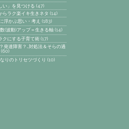
楽しい」を見つける
(47)
からラク楽イキ生きネタ
(14)
らに浮かぶ思い・考え
(183)
数(波動)アップ＝生きる軸
(14)
ラクにする子育て術
(17)
SP？発達障害？…対処法＆そらの過
(60)
なりのトリセツづくり
(10)