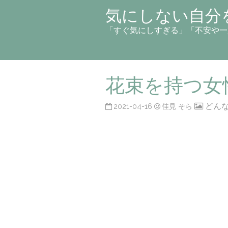
気にしない自分
「すぐ気にしすぎる」「不安や一
花束を持つ女
どん
2021-04-16
佳見 そら