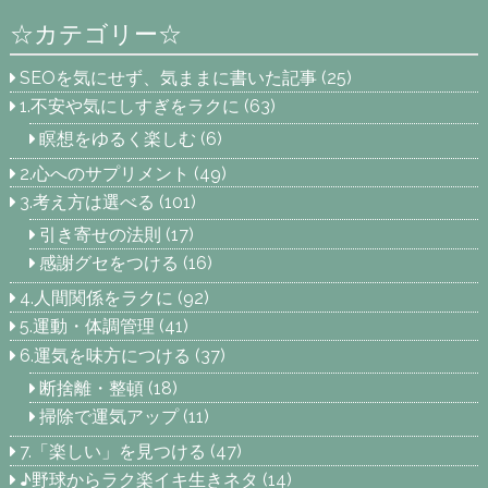
☆カテゴリー☆
SEOを気にせず、気ままに書いた記事
(25)
1.不安や気にしすぎをラクに
(63)
瞑想をゆるく楽しむ
(6)
2.心へのサプリメント
(49)
3.考え方は選べる
(101)
引き寄せの法則
(17)
感謝グセをつける
(16)
4.人間関係をラクに
(92)
5.運動・体調管理
(41)
6.運気を味方につける
(37)
断捨離・整頓
(18)
掃除で運気アップ
(11)
7.「楽しい」を見つける
(47)
♪野球からラク楽イキ生きネタ
(14)