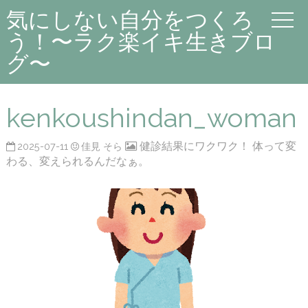
気にしない自分をつくろ
う！〜ラク楽イキ生きブロ
グ〜
kenkoushindan_woman
健診結果にワクワク！ 体って変
2025-07-11
佳見 そら
わる、変えられるんだなぁ。