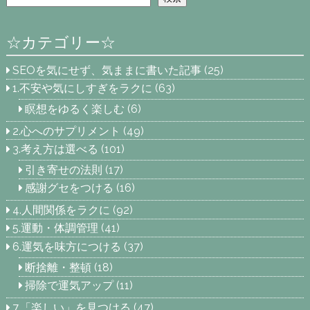
☆カテゴリー☆
SEOを気にせず、気ままに書いた記事
(25)
1.不安や気にしすぎをラクに
(63)
瞑想をゆるく楽しむ
(6)
2.心へのサプリメント
(49)
3.考え方は選べる
(101)
引き寄せの法則
(17)
感謝グセをつける
(16)
4.人間関係をラクに
(92)
5.運動・体調管理
(41)
6.運気を味方につける
(37)
断捨離・整頓
(18)
掃除で運気アップ
(11)
7.「楽しい」を見つける
(47)