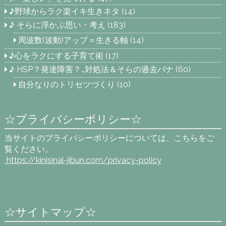
♪野球からラク楽イキ生きネタ
(14)
♪ そらに浮かぶ思い・考え
(183)
周波数(波動)アップ＝生きる軸
(14)
♪心をラクにする子育て術
(17)
♪ HSP？発達障害？…対処法＆そらの過去バナ
(60)
自分なりのトリセツづくり
(10)
☆プライバシーポリシー☆
当サイトのプライバシーポリシーについては、こちらをご
覧ください。
https://kinisinai-jibun.com
/privacy-policy
☆サイトマップ☆