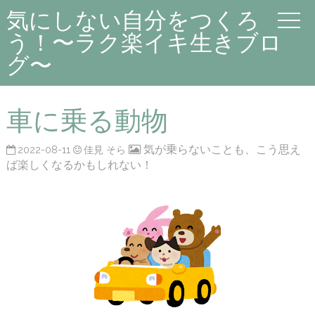
気にしない自分をつくろ
う！〜ラク楽イキ生きブロ
グ〜
車に乗る動物
気が乗らないことも、こう思え
2022-08-11
佳見 そら
ば楽しくなるかもしれない！