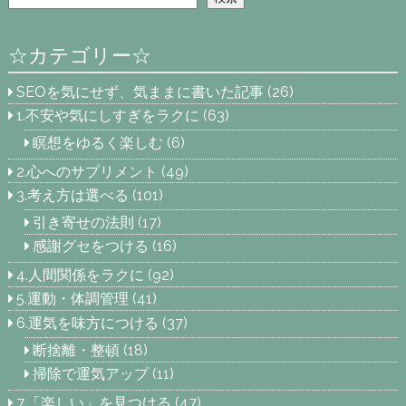
☆カテゴリー☆
SEOを気にせず、気ままに書いた記事
(26)
1.不安や気にしすぎをラクに
(63)
瞑想をゆるく楽しむ
(6)
2.心へのサプリメント
(49)
3.考え方は選べる
(101)
引き寄せの法則
(17)
感謝グセをつける
(16)
4.人間関係をラクに
(92)
5.運動・体調管理
(41)
6.運気を味方につける
(37)
断捨離・整頓
(18)
掃除で運気アップ
(11)
7.「楽しい」を見つける
(47)