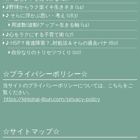
♪野球からラク楽イキ生きネタ
(14)
♪ そらに浮かぶ思い・考え
(183)
周波数(波動)アップ＝生きる軸
(14)
♪心をラクにする子育て術
(17)
♪ HSP？発達障害？…対処法＆そらの過去バナ
(60)
自分なりのトリセツづくり
(10)
☆プライバシーポリシー☆
当サイトのプライバシーポリシーについては、こちらをご
覧ください。
https://kinisinai-jibun.com
/privacy-policy
☆サイトマップ☆