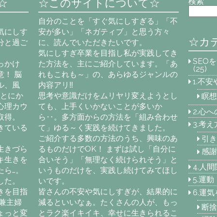
☆
☆このサイトについて☆
検索
自分のことを「すぐ気にしすぎる」「不
気にしす
安が多い」「ネガティブ」と思う方々
☆カ
分と過ご
に、読んでいただきたいです。
気にしすぎ卒業を目指し私が実践してき
SEO
っかけ
た方法を、主にご紹介しています。「あ
(25)
！ 脳
れもこれも～」の、あらゆるジャンルの
1.不
ル、風
内容アリ‼
「とにか
思考や意識だけをムリヤリ変えようとし
瞑想
心理カウ
ても、上手くいかないことが多いか
2.心
取得。
ら‥。多方面からの方法を「組み合わせ
3.考
きている
て」ゆる～く実践を続けてきました。
ご紹介する多数の方法のうち、興味のあ
引き
生きづら
るものだけでOK！ まずは試し「自分に
感謝
キ生きを
合いそう」「無理なく続けられそう」と
4.人
たら…。
いうものだけを、実践し続けてみてほし
5.運
した。
いです。
きを目指
皆さんの不安や気にしすぎが、結果的に
6.運
兼主婦
減るといいなぁ。たくさんの人が、もっ
断捨
ょっと変
とラク楽イキイキ、幸せに生きられるこ