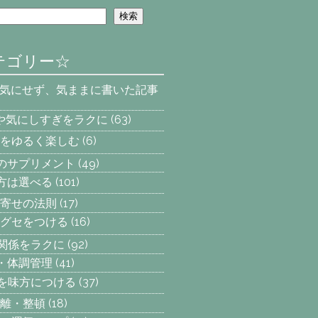
検索
テゴリー☆
を気にせず、気ままに書いた記事
安や気にしすぎをラクに
(63)
をゆるく楽しむ
(6)
へのサプリメント
(49)
え方は選べる
(101)
寄せの法則
(17)
グセをつける
(16)
間関係をラクに
(92)
動・体調管理
(41)
気を味方につける
(37)
離・整頓
(18)