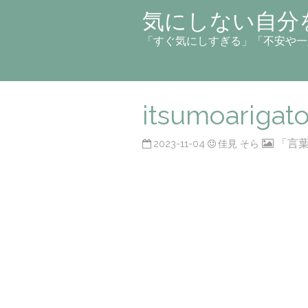
気にしない自分
「すぐ気にしすぎる」「不安や一
itsumoarigato
「言
2023-11-04
佳見 そら