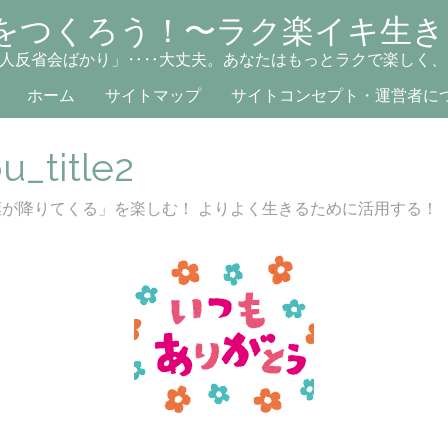
をつくろう！〜ラク楽イキ生き
人反省会ばかり」‥‥大丈夫。あなたはもっとラクで楽しく、
ホーム
サイトマップ
サイトコンセプト・運営者に
u_title2
葉が降りてくる」を楽しむ！ よりよく生きるために活用する！