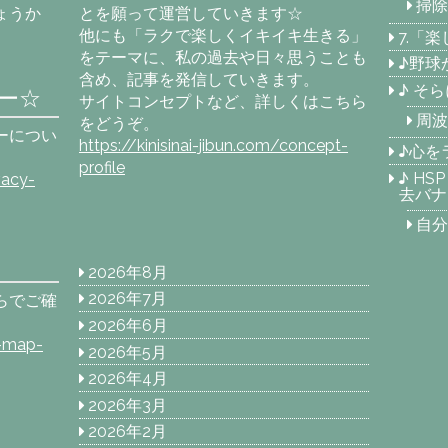
掃除
ょうか
とを願って運営していきます☆
他にも「ラクで楽しくイキイキ生きる」
7.「
をテーマに、私の過去や日々思うことも
♪野球
含め、記事を発信していきます。
♪ そ
ー☆
サイトコンセプトなど、詳しくはこちら
周波
をどうぞ。
ーについ
https://kinisinai-jibun.com/concept-
♪心を
profile
♪ H
vacy-
去バナ
自分
2026年8月
2026年7月
らでご確
2026年6月
e-map-
2026年5月
2026年4月
2026年3月
2026年2月