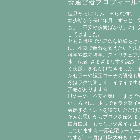
☆運営者プロフィール
佳見そら(よしみ・そら)です。
幼少期から長い年月、ずっと「
ぎ」「不安や後悔ばかり」の自
してきました。
とある職場での無念な経験をき
に、本気で自分を変えたいと決意
科学や成功哲学、スピリチュア
水、仏教…さまざまな本を読み
く実践」を心がけてきました。
ンセラーや認定コーチの資格も
今はラクで楽しく、イキイキ生
実感があります☆
世の中の「不安や気にしすぎで
い」方々に、少しでもラク楽イ
実感するヒントを得ていただけ
そんな思いからブログを始めま
自分自身、もっとラク楽イキ生
しています☆ 一応在宅ワーカー
ですが、中身は野球大好き！ち