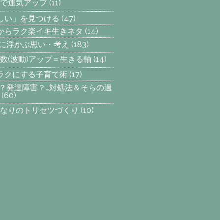
で運気アップ
(11)
楽しい」を見つける
(47)
からラク楽イキ生きネタ
(14)
らに浮かぶ思い・考え
(183)
数(波動)アップ＝生きる軸
(14)
ラクにする子育て術
(17)
SP？発達障害？…対処法＆そらの過
(60)
なりのトリセツづくり
(10)