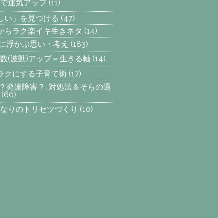
で運気アップ
(11)
楽しい」を見つける
(47)
からラク楽イキ生きネタ
(14)
らに浮かぶ思い・考え
(183)
数(波動)アップ＝生きる軸
(14)
ラクにする子育て術
(17)
SP？発達障害？…対処法＆そらの過
(60)
なりのトリセツづくり
(10)