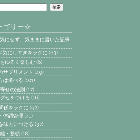
検索
テゴリー☆
を気にせず、気ままに書いた記事
安や気にしすぎをラクに
(63)
をゆるく楽しむ
(6)
へのサプリメント
(49)
え方は選べる
(101)
寄せの法則
(17)
グセをつける
(16)
間関係をラクに
(92)
動・体調管理
(41)
気を味方につける
(37)
離・整頓
(18)