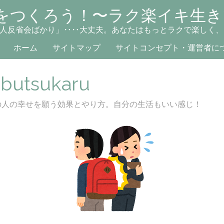
をつくろう！〜ラク楽イキ生き
人反省会ばかり」‥‥大丈夫。あなたはもっとラクで楽しく、
ホーム
サイトマップ
サイトコンセプト・運営者に
_butsukaru
の人の幸せを願う効果とやり方。自分の生活もいい感じ！