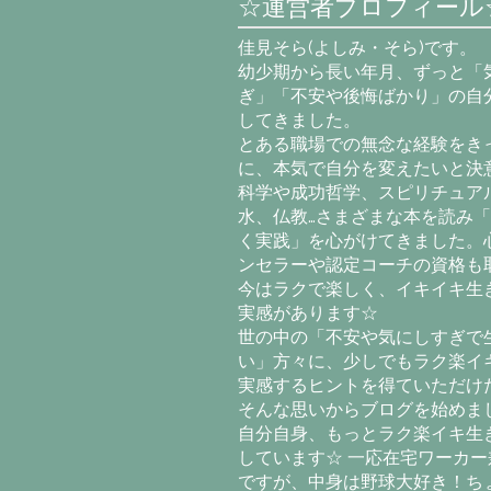
☆運営者プロフィール
佳見そら(よしみ・そら)です。
幼少期から長い年月、ずっと「
ぎ」「不安や後悔ばかり」の自
してきました。
とある職場での無念な経験をき
に、本気で自分を変えたいと決意
科学や成功哲学、スピリチュア
水、仏教…さまざまな本を読み
く実践」を心がけてきました。
ンセラーや認定コーチの資格も
今はラクで楽しく、イキイキ生
実感があります☆
世の中の「不安や気にしすぎで
い」方々に、少しでもラク楽イ
実感するヒントを得ていただけ
そんな思いからブログを始めま
自分自身、もっとラク楽イキ生
しています☆ 一応在宅ワーカー
ですが、中身は野球大好き！ち