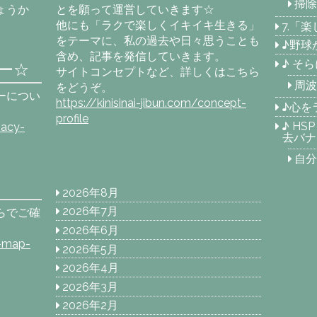
掃除
ょうか
とを願って運営していきます☆
他にも「ラクで楽しくイキイキ生きる」
7.「
をテーマに、私の過去や日々思うことも
♪野球
含め、記事を発信していきます。
♪ そ
ー☆
サイトコンセプトなど、詳しくはこちら
周波
をどうぞ。
ーについ
https://kinisinai-jibun.com/concept-
♪心を
profile
♪ H
vacy-
去バナ
自分
2026年8月
2026年7月
らでご確
2026年6月
e-map-
2026年5月
2026年4月
2026年3月
2026年2月