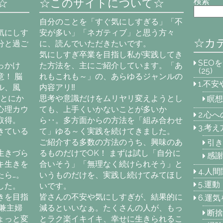
☆
☆このサイトについて☆
検索
自分のことを「すぐ気にしすぎる」「不
気にしす
安が多い」「ネガティブ」と思う方々
☆カ
分と過ご
に、読んでいただきたいです。
気にしすぎ卒業を目指し私が実践してき
SEO
っかけ
た方法を、主にご紹介しています。「あ
(25)
！ 脳
れもこれも～」の、あらゆるジャンルの
1.不
ル、風
内容アリ‼
「とにか
思考や意識だけをムリヤリ変えようとし
瞑想
心理カウ
ても、上手くいかないことが多いか
2.心
取得。
ら‥。多方面からの方法を「組み合わせ
3.考
きている
て」ゆる～く実践を続けてきました。
ご紹介する多数の方法のうち、興味のあ
引き
生きづら
るものだけでOK！ まずは試し「自分に
感謝
キ生きを
合いそう」「無理なく続けられそう」と
4.人
たら…。
いうものだけを、実践し続けてみてほし
5.運
した。
いです。
きを目指
皆さんの不安や気にしすぎが、結果的に
6.運
兼主婦
減るといいなぁ。たくさんの人が、もっ
断捨
ょっと変
とラク楽イキイキ、幸せに生きられるこ