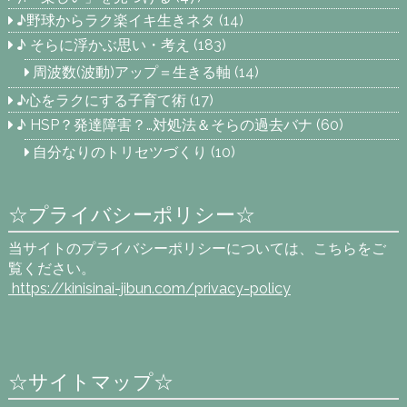
♪野球からラク楽イキ生きネタ
(14)
♪ そらに浮かぶ思い・考え
(183)
周波数(波動)アップ＝生きる軸
(14)
♪心をラクにする子育て術
(17)
♪ HSP？発達障害？…対処法＆そらの過去バナ
(60)
自分なりのトリセツづくり
(10)
☆プライバシーポリシー☆
当サイトのプライバシーポリシーについては、こちらをご
覧ください。
https://kinisinai-jibun.com
/privacy-policy
☆サイトマップ☆