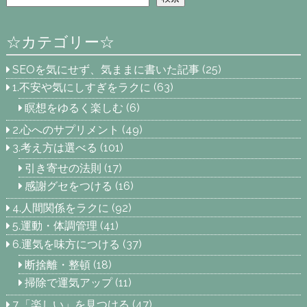
☆カテゴリー☆
SEOを気にせず、気ままに書いた記事
(25)
1.不安や気にしすぎをラクに
(63)
瞑想をゆるく楽しむ
(6)
2.心へのサプリメント
(49)
3.考え方は選べる
(101)
引き寄せの法則
(17)
感謝グセをつける
(16)
4.人間関係をラクに
(92)
5.運動・体調管理
(41)
6.運気を味方につける
(37)
断捨離・整頓
(18)
掃除で運気アップ
(11)
7.「楽しい」を見つける
(47)