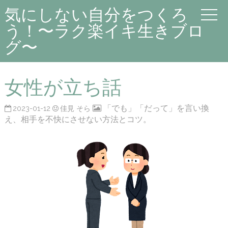
気にしない自分をつくろ
う！〜ラク楽イキ生きブロ
グ〜
女性が立ち話
「でも」「だって」を言い換
2023-01-12
佳見 そら
え、相手を不快にさせない方法とコツ。