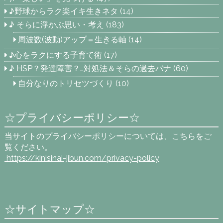
♪野球からラク楽イキ生きネタ
(14)
♪ そらに浮かぶ思い・考え
(183)
周波数(波動)アップ＝生きる軸
(14)
♪心をラクにする子育て術
(17)
♪ HSP？発達障害？…対処法＆そらの過去バナ
(60)
自分なりのトリセツづくり
(10)
☆プライバシーポリシー☆
当サイトのプライバシーポリシーについては、こちらをご
覧ください。
https://kinisinai-jibun.com
/privacy-policy
☆サイトマップ☆