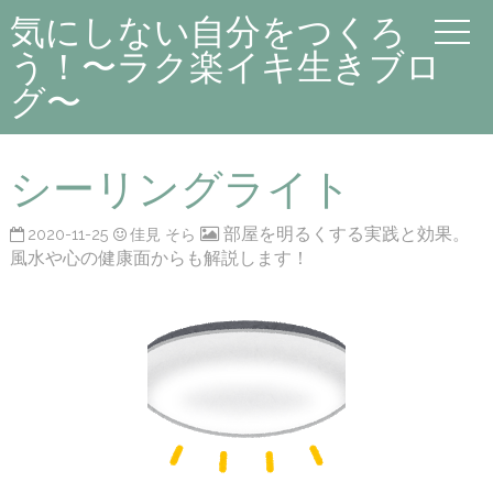
気にしない自分をつくろ
う！〜ラク楽イキ生きブロ
グ〜
シーリングライト
部屋を明るくする実践と効果。
2020-11-25
佳見 そら
風水や心の健康面からも解説します！