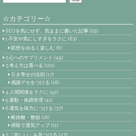
☆カテゴリー☆
SEOを気にせず、気ままに書いた記事
(25)
1.不安や気にしすぎをラクに
(63)
瞑想をゆるく楽しむ
(6)
2.心へのサプリメント
(49)
3.考え方は選べる
(101)
引き寄せの法則
(17)
感謝グセをつける
(16)
4.人間関係をラクに
(92)
5.運動・体調管理
(41)
6.運気を味方につける
(37)
断捨離・整頓
(18)
掃除で運気アップ
(11)
7.「楽しい」を見つける
(47)