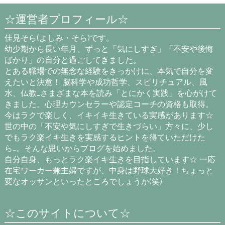
☆運営者プロフィール☆
佳見そら(よしみ・そら)です。
幼少期から長い年月、ずっと「気にしすぎ」「不安や後悔
ばかり」の自分と過ごしてきました。
とある職場での無念な経験をきっかけに、本気で自分を変
えたいと決意！ 脳科学や成功哲学、スピリチュアル、風
水、仏教…さまざまな本を読み「とにかく実践」を心がけて
きました。心理カウンセラーや認定コーチの資格も取得。
今はラクで楽しく、イキイキ生きている実感があります☆
世の中の「不安や気にしすぎで生きづらい」方々に、少し
でもラク楽イキ生きを実感するヒントを得ていただけた
ら…。そんな思いからブログを始めました。
自分自身、もっとラク楽イキ生きを目指しています☆ 一応
在宅ワーカー兼主婦ですが、中身は野球大好き！ちょっと
変なオッサンといったところでしょうか(笑)
☆このサイトについて☆