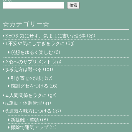
検索
☆カテゴリー☆
SEOを気にせず、気ままに書いた記事
(25)
1.不安や気にしすぎをラクに
(63)
瞑想をゆるく楽しむ
(6)
2.心へのサプリメント
(49)
3.考え方は選べる
(101)
引き寄せの法則
(17)
感謝グセをつける
(16)
4.人間関係をラクに
(92)
5.運動・体調管理
(41)
6.運気を味方につける
(37)
断捨離・整頓
(18)
掃除で運気アップ
(11)