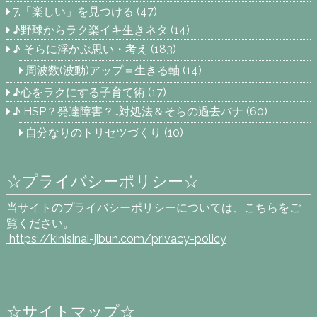
7.「楽しい」を見つける
(47)
♪野球からラク楽イキ生きネタ
(14)
♪ そらに浮かぶ思い・考え
(183)
周波数(波動)アップ＝生きる軸
(14)
♪心をラクにする子育て術
(17)
♪ HSP？発達障害？…対処法＆そらの過去バナ
(60)
自分なりのトリセツづくり
(10)
☆プライバシーポリシー☆
当サイトのプライバシーポリシーについては、こちらをご
覧ください。
https://kinisinai-jibun.com
/privacy-policy
☆サイトマップ☆