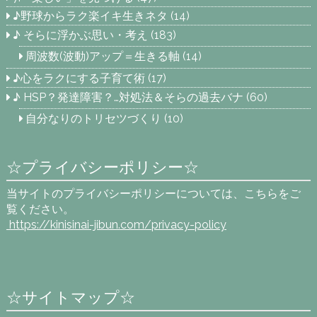
♪野球からラク楽イキ生きネタ
(14)
♪ そらに浮かぶ思い・考え
(183)
周波数(波動)アップ＝生きる軸
(14)
♪心をラクにする子育て術
(17)
♪ HSP？発達障害？…対処法＆そらの過去バナ
(60)
自分なりのトリセツづくり
(10)
☆プライバシーポリシー☆
当サイトのプライバシーポリシーについては、こちらをご
覧ください。
https://kinisinai-jibun.com
/privacy-policy
☆サイトマップ☆