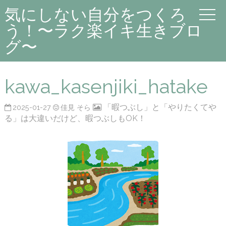
気にしない自分をつくろ
う！〜ラク楽イキ生きブロ
グ〜
kawa_kasenjiki_hatake
「暇つぶし」と「やりたくてや
2025-01-27
佳見 そら
る」は大違いだけど、暇つぶしもOK！