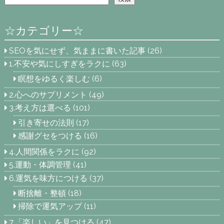
☆カテゴリー☆
SEOを気にせず、気ままに書いた記事
(26)
1.不安や気にしすぎをラクに
(63)
瞑想をゆるく楽しむ
(6)
2.心へのサプリメント
(49)
3.考え方は選べる
(101)
引き寄せの法則
(17)
感謝グセをつける
(16)
4.人間関係をラクに
(92)
5.運動・体調管理
(41)
6.運気を味方につける
(37)
断捨離・整頓
(18)
掃除で運気アップ
(11)
7.「楽しい」を見つける
(47)