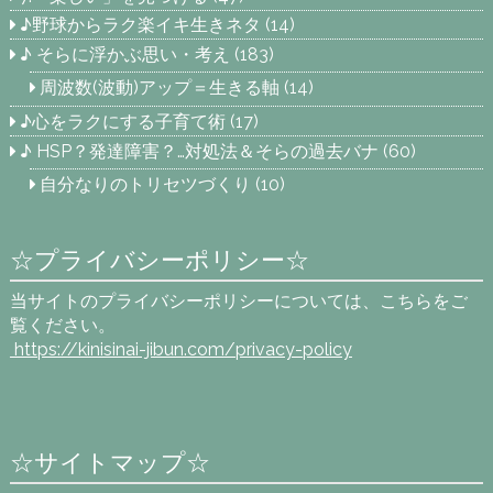
♪野球からラク楽イキ生きネタ
(14)
♪ そらに浮かぶ思い・考え
(183)
周波数(波動)アップ＝生きる軸
(14)
♪心をラクにする子育て術
(17)
♪ HSP？発達障害？…対処法＆そらの過去バナ
(60)
自分なりのトリセツづくり
(10)
☆プライバシーポリシー☆
当サイトのプライバシーポリシーについては、こちらをご
覧ください。
https://kinisinai-jibun.com
/privacy-policy
☆サイトマップ☆