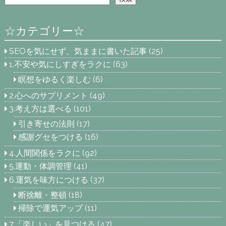
☆カテゴリー☆
SEOを気にせず、気ままに書いた記事
(25)
1.不安や気にしすぎをラクに
(63)
瞑想をゆるく楽しむ
(6)
2.心へのサプリメント
(49)
3.考え方は選べる
(101)
引き寄せの法則
(17)
感謝グセをつける
(16)
4.人間関係をラクに
(92)
5.運動・体調管理
(41)
6.運気を味方につける
(37)
断捨離・整頓
(18)
掃除で運気アップ
(11)
7.「楽しい」を見つける
(47)