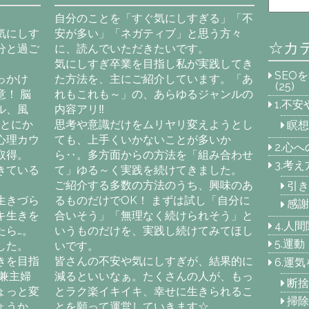
自分のことを「すぐ気にしすぎる」「不
気にしす
安が多い」「ネガティブ」と思う方々
☆カ
分と過ご
に、読んでいただきたいです。
気にしすぎ卒業を目指し私が実践してき
SEO
っかけ
た方法を、主にご紹介しています。「あ
(25)
！ 脳
れもこれも～」の、あらゆるジャンルの
1.不
ル、風
内容アリ‼
「とにか
思考や意識だけをムリヤリ変えようとし
瞑想
心理カウ
ても、上手くいかないことが多いか
2.心
取得。
ら‥。多方面からの方法を「組み合わせ
3.考
きている
て」ゆる～く実践を続けてきました。
ご紹介する多数の方法のうち、興味のあ
引き
生きづら
るものだけでOK！ まずは試し「自分に
感謝
キ生きを
合いそう」「無理なく続けられそう」と
4.人
たら…。
いうものだけを、実践し続けてみてほし
5.運
した。
いです。
きを目指
皆さんの不安や気にしすぎが、結果的に
6.運
兼主婦
減るといいなぁ。たくさんの人が、もっ
断捨
ょっと変
とラク楽イキイキ、幸せに生きられるこ
掃除
ょうか
とを願って運営していきます☆