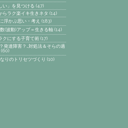
楽しい」を見つける
(47)
からラク楽イキ生きネタ
(14)
らに浮かぶ思い・考え
(183)
数(波動)アップ＝生きる軸
(14)
ラクにする子育て術
(17)
SP？発達障害？…対処法＆そらの過
(60)
なりのトリセツづくり
(10)