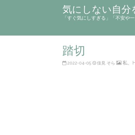
気にしない自分
「すぐ気にしすぎる」「不安や一
踏切
私、
2022-04-05
佳見 そら