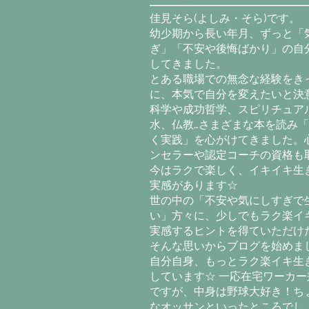
佳見そら(よしみ・そら)です。
幼少期から長い年月、ずっと「
ぎ」「不安や後悔ばかり」の自
してきました。
とある職場での無念な経験をき
に、本気で自分を変えたいと決意
科学や成功哲学、スピリチュア
水、仏教…さまざまな本を読み
く実践」を心がけてきました。
ンセラーや認定コーチの資格も
今はラクで楽しく、イキイキ生
実感があります☆
世の中の「不安や気にしすぎで
い」方々に、少しでもラク楽イ
実感するヒントを得ていただけ
そんな思いからブログを始めま
自分自身、もっとラク楽イキ生
しています☆ 一応在宅ワーカー
ですが、中身は野球大好き！ち
なオッサンといったところでし