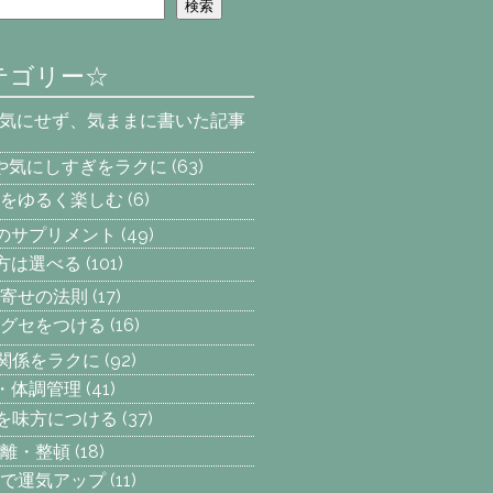
検索
テゴリー☆
を気にせず、気ままに書いた記事
安や気にしすぎをラクに
(63)
をゆるく楽しむ
(6)
へのサプリメント
(49)
え方は選べる
(101)
寄せの法則
(17)
グセをつける
(16)
間関係をラクに
(92)
動・体調管理
(41)
気を味方につける
(37)
離・整頓
(18)
で運気アップ
(11)