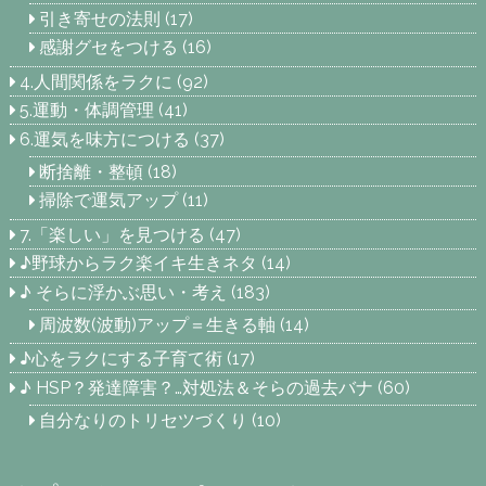
引き寄せの法則
(17)
感謝グセをつける
(16)
4.人間関係をラクに
(92)
5.運動・体調管理
(41)
6.運気を味方につける
(37)
断捨離・整頓
(18)
掃除で運気アップ
(11)
7.「楽しい」を見つける
(47)
♪野球からラク楽イキ生きネタ
(14)
♪ そらに浮かぶ思い・考え
(183)
周波数(波動)アップ＝生きる軸
(14)
♪心をラクにする子育て術
(17)
♪ HSP？発達障害？…対処法＆そらの過去バナ
(60)
自分なりのトリセツづくり
(10)