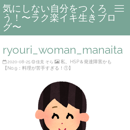
気にしない自分をつくろ
う！〜ラク楽イキ生きブロ
グ〜
ryouri_woman_manaita
私、HSP＆発達障害かも
2020-08-25
佳見 そら
【No.9：料理が苦手すぎる！①】