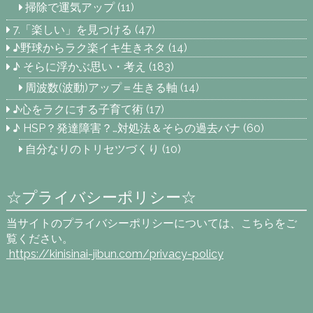
掃除で運気アップ
(11)
7.「楽しい」を見つける
(47)
♪野球からラク楽イキ生きネタ
(14)
♪ そらに浮かぶ思い・考え
(183)
周波数(波動)アップ＝生きる軸
(14)
♪心をラクにする子育て術
(17)
♪ HSP？発達障害？…対処法＆そらの過去バナ
(60)
自分なりのトリセツづくり
(10)
☆プライバシーポリシー☆
当サイトのプライバシーポリシーについては、こちらをご
覧ください。
https://kinisinai-jibun.com
/privacy-policy