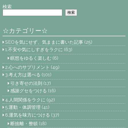
検索
検索
☆カテゴリー☆
SEOを気にせず、気ままに書いた記事
(25)
1.不安や気にしすぎをラクに
(63)
瞑想をゆるく楽しむ
(6)
2.心へのサプリメント
(49)
3.考え方は選べる
(101)
引き寄せの法則
(17)
感謝グセをつける
(16)
4.人間関係をラクに
(92)
5.運動・体調管理
(41)
6.運気を味方につける
(37)
断捨離・整頓
(18)