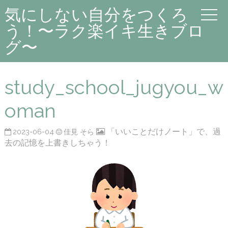
気にしない自分をつくろ
う！〜ラク楽イキ生きブロ
グ〜
study_school_jugyou_w
oman
「いいことだけノート」で、過
2023-06-04
佳見 そら
去の記憶を上書きしちゃう！