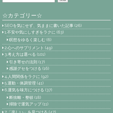
☆カテゴリー☆
SEOを気にせず、気ままに書いた記事
(26)
1.不安や気にしすぎをラクに
(63)
瞑想をゆるく楽しむ
(6)
2.心へのサプリメント
(49)
3.考え方は選べる
(101)
引き寄せの法則
(17)
感謝グセをつける
(16)
4.人間関係をラクに
(92)
5.運動・体調管理
(41)
6.運気を味方につける
(37)
断捨離・整頓
(18)
掃除で運気アップ
(11)
7.「楽しい」を見つける
(47)