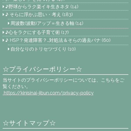
♪野球からラク楽イキ生きネタ
(14)
♪ そらに浮かぶ思い・考え
(183)
周波数(波動)アップ＝生きる軸
(14)
♪心をラクにする子育て術
(17)
♪ HSP？発達障害？…対処法＆そらの過去バナ
(60)
自分なりのトリセツづくり
(10)
☆プライバシーポリシー☆
当サイトのプライバシーポリシーについては、こちらをご
覧ください。
https://kinisinai-jibun.com
/privacy-policy
☆サイトマップ☆