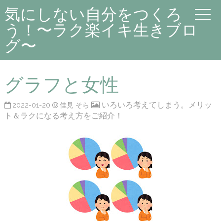
気にしない自分をつくろ
う！〜ラク楽イキ生きブロ
グ〜
グラフと女性
いろいろ考えてしまう。メリッ
2022-01-20
佳見 そら
ト＆ラクになる考え方をご紹介！