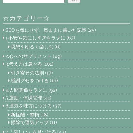
☆カテゴリー☆
SEOを気にせず、気ままに書いた記事
(25)
1.不安や気にしすぎをラクに
(63)
瞑想をゆるく楽しむ
(6)
2.心へのサプリメント
(49)
3.考え方は選べる
(101)
引き寄せの法則
(17)
感謝グセをつける
(16)
4.人間関係をラクに
(92)
5.運動・体調管理
(41)
6.運気を味方につける
(37)
断捨離・整頓
(18)
掃除で運気アップ
(11)
7.「楽しい」を見つける
(47)