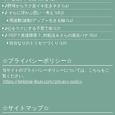
♪野球からラク楽イキ生きネタ
(14)
♪ そらに浮かぶ思い・考え
(183)
周波数(波動)アップ＝生きる軸
(14)
♪心をラクにする子育て術
(17)
♪ HSP？発達障害？…対処法＆そらの過去バナ
(60)
自分なりのトリセツづくり
(10)
☆プライバシーポリシー☆
当サイトのプライバシーポリシーについては、こちらをご
覧ください。
https://kinisinai-jibun.com
/privacy-policy
☆サイトマップ☆