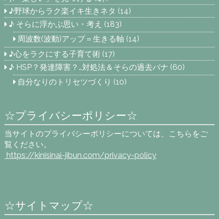
♪野球からラク楽イキ生きネタ
(14)
♪ そらに浮かぶ思い・考え
(183)
周波数(波動)アップ＝生きる軸
(14)
♪心をラクにする子育て術
(17)
♪ HSP？発達障害？…対処法＆そらの過去バナ
(60)
自分なりのトリセツづくり
(10)
☆プライバシーポリシー☆
当サイトのプライバシーポリシーについては、こちらをご
覧ください。
https://kinisinai-jibun.com
/privacy-policy
☆サイトマップ☆