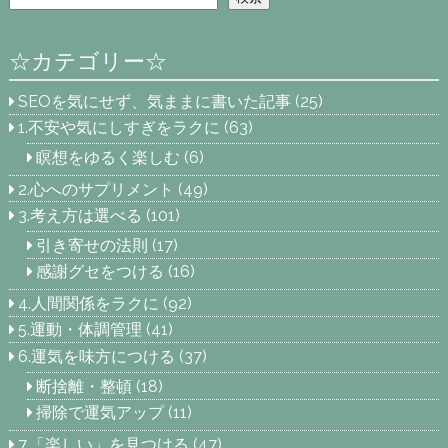
☆カテゴリー☆
SEOを気にせず、気ままに書いた記事
(25)
1.不安や気にしすぎをラクに
(63)
瞑想をゆるく楽しむ
(6)
2.心へのサプリメント
(49)
3.考え方は選べる
(101)
引き寄せの法則
(17)
感謝グセをつける
(16)
4.人間関係をラクに
(92)
5.運動・体調管理
(41)
6.運気を味方につける
(37)
断捨離・整頓
(18)
掃除で運気アップ
(11)
7.「楽しい」を見つける
(47)