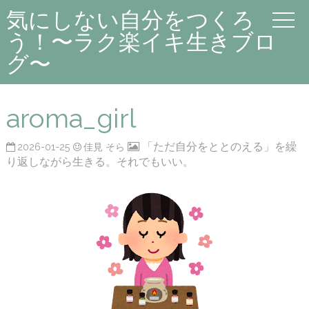
気にしない自分をつくろ
う！〜ラク楽イキ生きブロ
グ〜
aroma_girl
「ただ自分をととのえる」を繰
2026-01-25
佳見 そら
り返しながら生きる。それでもいい。