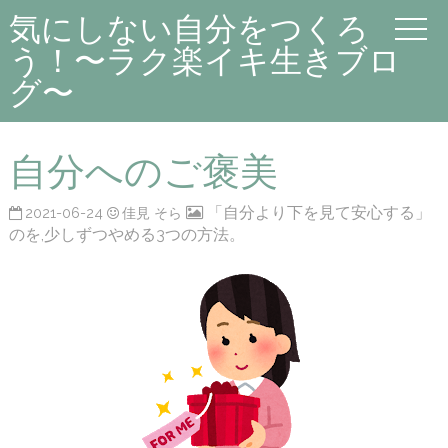
気にしない自分をつくろ
う！〜ラク楽イキ生きブロ
グ〜
自分へのご褒美
「自分より下を見て安心する」
2021-06-24
佳見 そら
のを,少しずつやめる3つの方法。