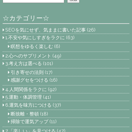
☆カテゴリー☆
SEOを気にせず、気ままに書いた記事
(26)
1.不安や気にしすぎをラクに
(63)
瞑想をゆるく楽しむ
(6)
2.心へのサプリメント
(49)
3.考え方は選べる
(101)
引き寄せの法則
(17)
感謝グセをつける
(16)
4.人間関係をラクに
(92)
5.運動・体調管理
(41)
6.運気を味方につける
(37)
断捨離・整頓
(18)
掃除で運気アップ
(11)
7.「楽しい」を見つける
(47)