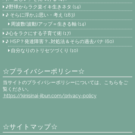
♪野球からラク楽イキ生きネタ
(14)
♪ そらに浮かぶ思い・考え
(183)
周波数(波動)アップ＝生きる軸
(14)
♪心をラクにする子育て術
(17)
♪ HSP？発達障害？…対処法＆そらの過去バナ
(60)
自分なりのトリセツづくり
(10)
☆プライバシーポリシー☆
当サイトのプライバシーポリシーについては、こちらをご
覧ください。
https://kinisinai-jibun.com
/privacy-policy
☆サイトマップ☆