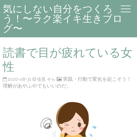
気にしない自分をつくろ
う！〜ラク楽イキ生きブロ
グ〜
読書で目が疲れている女
性
実践・行動で変化を起こそう！
2020-08-31
佳見 そら
理解があやふやでもいいのだ。