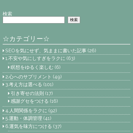
検索
検索
☆カテゴリー☆
SEOを気にせず、気ままに書いた記事
(26)
1.不安や気にしすぎをラクに
(63)
瞑想をゆるく楽しむ
(6)
2.心へのサプリメント
(49)
3.考え方は選べる
(101)
引き寄せの法則
(17)
感謝グセをつける
(16)
4.人間関係をラクに
(92)
5.運動・体調管理
(41)
6.運気を味方につける
(37)