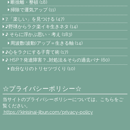
断捨離・整頓
(18)
掃除で運気アップ
(11)
7.「楽しい」を見つける
(47)
♪野球からラク楽イキ生きネタ
(14)
♪ そらに浮かぶ思い・考え
(183)
周波数(波動)アップ＝生きる軸
(14)
♪心をラクにする子育て術
(17)
♪ HSP？発達障害？…対処法＆そらの過去バナ
(60)
自分なりのトリセツづくり
(10)
☆プライバシーポリシー☆
当サイトのプライバシーポリシーについては、こちらをご
覧ください。
https://kinisinai-jibun.com
/privacy-policy