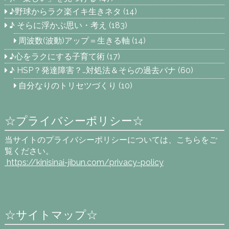
♪野球からラク楽イキ生きネタ
(14)
♪ そらに浮かぶ思い・考え
(183)
周波数(波動)アップ＝生きる軸
(14)
♪心をラクにする子育て術
(17)
♪ HSP？発達障害？…対処法＆そらの過去バナ
(60)
自分なりのトリセツづくり
(10)
☆プライバシーポリシー☆
当サイトのプライバシーポリシーについては、こちらをご
覧ください。
https://kinisinai-jibun.com
/privacy-policy
☆サイトマップ☆