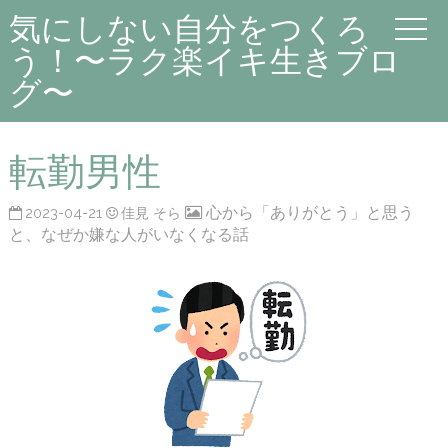
気にしない自分をつくろ
う！〜ラク楽イキ生きブロ
グ〜
転勤男性
心から「ありがとう」と思う
2023-04-21
佳見 そら
と、なぜか嫌な人がいなくなる話