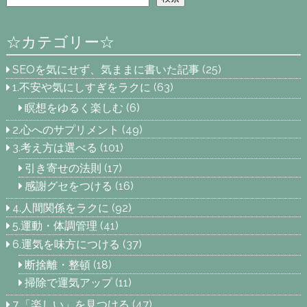
☆カテゴリー☆
SEOを気にせず、気ままに書いた記事
(25)
1.不安や気にしすぎをラクに
(63)
瞑想をゆるく楽しむ
(6)
2.心へのサプリメント
(49)
3.考え方は選べる
(101)
引き寄せの法則
(17)
感謝グセをつける
(16)
4.人間関係をラクに
(92)
5.運動・体調管理
(41)
6.運気を味方につける
(37)
断捨離・整頓
(18)
掃除で運気アップ
(11)
7.「楽しい」を見つける
(47)