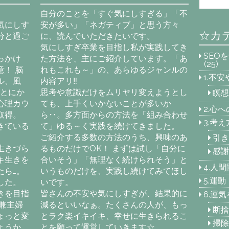
自分のことを「すぐ気にしすぎる」「不
気にしす
安が多い」「ネガティブ」と思う方々
☆カ
分と過ご
に、読んでいただきたいです。
気にしすぎ卒業を目指し私が実践してき
SEO
っかけ
た方法を、主にご紹介しています。「あ
(25)
！ 脳
れもこれも～」の、あらゆるジャンルの
1.不
ル、風
内容アリ‼
「とにか
思考や意識だけをムリヤリ変えようとし
瞑想
心理カウ
ても、上手くいかないことが多いか
2.心
取得。
ら‥。多方面からの方法を「組み合わせ
3.考
きている
て」ゆる～く実践を続けてきました。
ご紹介する多数の方法のうち、興味のあ
引き
生きづら
るものだけでOK！ まずは試し「自分に
感謝
キ生きを
合いそう」「無理なく続けられそう」と
4.人
たら…。
いうものだけを、実践し続けてみてほし
5.運
した。
いです。
きを目指
皆さんの不安や気にしすぎが、結果的に
6.運
兼主婦
減るといいなぁ。たくさんの人が、もっ
断捨
ょっと変
とラク楽イキイキ、幸せに生きられるこ
掃除
ょうか
とを願って運営していきます☆