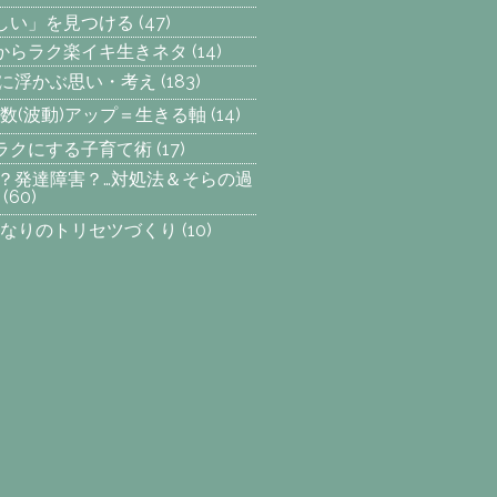
楽しい」を見つける
(47)
からラク楽イキ生きネタ
(14)
らに浮かぶ思い・考え
(183)
数(波動)アップ＝生きる軸
(14)
ラクにする子育て術
(17)
SP？発達障害？…対処法＆そらの過
(60)
なりのトリセツづくり
(10)