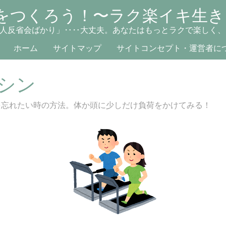
をつくろう！〜ラク楽イキ生き
人反省会ばかり」‥‥大丈夫。あなたはもっとラクで楽しく、
ホーム
サイトマップ
サイトコンセプト・運営者に
シン
を忘れたい時の方法。体か頭に少しだけ負荷をかけてみる！