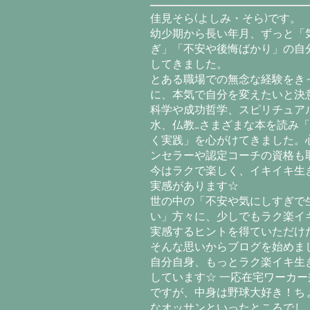
佳見そら(よしみ・そら)です。
幼少期から長い年月、ずっと「
ぎ」「不安や後悔ばかり」の自
してきました。
とある職場での無念な経験をき
に、本気で自分を変えたいと決意
科学や成功哲学、スピリチュア
水、仏教…さまざまな本を読み
く実践」を心がけてきました。
ンセラーや認定コーチの資格も
今はラクで楽しく、イキイキ生
実感があります☆
世の中の「不安や気にしすぎで
い」方々に、少しでもラク楽イ
実感するヒントを得ていただけ
そんな思いからブログを始めま
自分自身、もっとラク楽イキ生
しています☆ 一応在宅ワーカー
ですが、中身は野球大好き！ち
なオッサンといったところでし