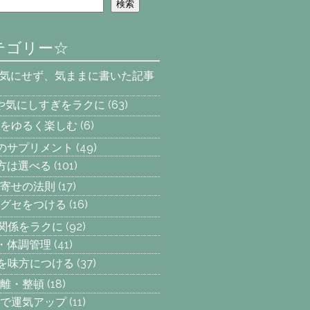
検索
テゴリー☆
を気にせず、気ままに書いた記事
安や気にしすぎをラクに
(63)
をゆるく楽しむ
(6)
へのサプリメント
(49)
え方は選べる
(101)
寄せの法則
(17)
グセをつける
(16)
間関係をラクに
(92)
動・体調管理
(41)
気を味方につける
(37)
離・整頓
(18)
で運気アップ
(11)