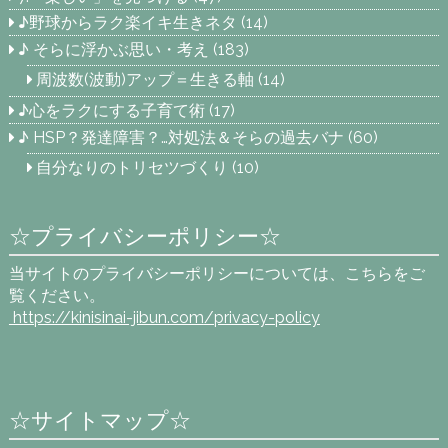
♪野球からラク楽イキ生きネタ
(14)
♪ そらに浮かぶ思い・考え
(183)
周波数(波動)アップ＝生きる軸
(14)
♪心をラクにする子育て術
(17)
♪ HSP？発達障害？…対処法＆そらの過去バナ
(60)
自分なりのトリセツづくり
(10)
☆プライバシーポリシー☆
当サイトのプライバシーポリシーについては、こちらをご
覧ください。
https://kinisinai-jibun.com
/privacy-policy
☆サイトマップ☆