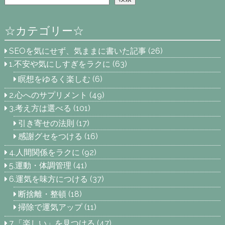
☆カテゴリー☆
SEOを気にせず、気ままに書いた記事
(26)
1.不安や気にしすぎをラクに
(63)
瞑想をゆるく楽しむ
(6)
2.心へのサプリメント
(49)
3.考え方は選べる
(101)
引き寄せの法則
(17)
感謝グセをつける
(16)
4.人間関係をラクに
(92)
5.運動・体調管理
(41)
6.運気を味方につける
(37)
断捨離・整頓
(18)
掃除で運気アップ
(11)
7.「楽しい」を見つける
(47)