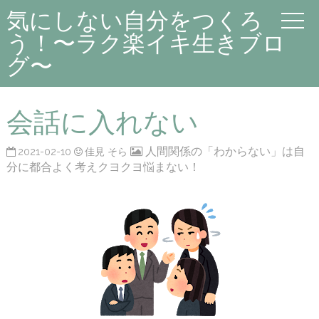
気にしない自分をつくろ
う！〜ラク楽イキ生きブロ
グ〜
会話に入れない
人間関係の「わからない」は自
2021-02-10
佳見 そら
分に都合よく考えクヨクヨ悩まない！