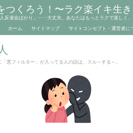
をつくろう！〜ラク楽イキ生き
人反省会ばかり」‥‥大丈夫。あなたはもっとラクで楽しく、
ホーム
サイトマップ
サイトコンセプト・運営者に
人
に「悪フィルター」が入ってる人の話は、スル～する～。