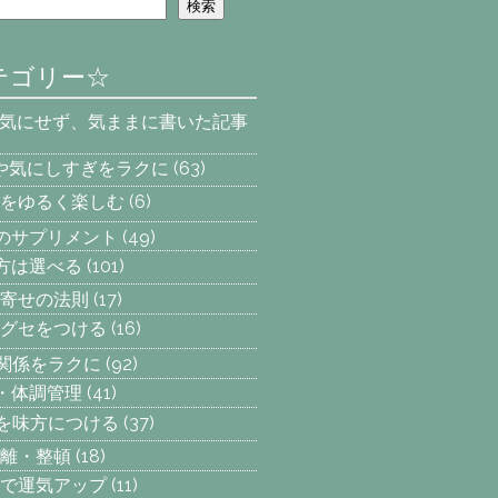
検索
テゴリー☆
を気にせず、気ままに書いた記事
安や気にしすぎをラクに
(63)
をゆるく楽しむ
(6)
へのサプリメント
(49)
え方は選べる
(101)
寄せの法則
(17)
グセをつける
(16)
間関係をラクに
(92)
動・体調管理
(41)
気を味方につける
(37)
離・整頓
(18)
で運気アップ
(11)