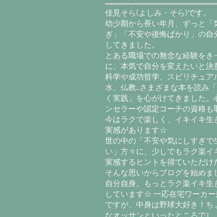
佳見そら(よしみ・そら)です。
幼少期から長い年月、ずっと「
ぎ」「不安や後悔ばかり」の自
してきました。
とある職場での無念な経験をき
に、本気で自分を変えたいと決意
科学や成功哲学、スピリチュア
水、仏教…さまざまな本を読み
く実践」を心がけてきました。
ンセラーや認定コーチの資格も
今はラクで楽しく、イキイキ生
実感があります☆
世の中の「不安や気にしすぎで
い」方々に、少しでもラク楽イ
実感するヒントを得ていただけ
そんな思いからブログを始めま
自分自身、もっとラク楽イキ生
しています☆ 一応在宅ワーカー
ですが、中身は野球大好き！ち
なオッサンといったところでし