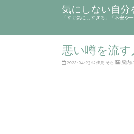
気にしない自分
「すぐ気にしすぎる」「不安や一
悪い噂を流す
脳内
2022-04-23
佳見 そら