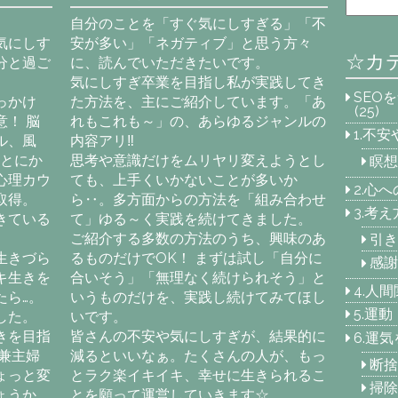
自分のことを「すぐ気にしすぎる」「不
気にしす
安が多い」「ネガティブ」と思う方々
☆カ
分と過ご
に、読んでいただきたいです。
気にしすぎ卒業を目指し私が実践してき
SEO
っかけ
た方法を、主にご紹介しています。「あ
(25)
！ 脳
れもこれも～」の、あらゆるジャンルの
1.不
ル、風
内容アリ‼
「とにか
思考や意識だけをムリヤリ変えようとし
瞑想
心理カウ
ても、上手くいかないことが多いか
2.心
取得。
ら‥。多方面からの方法を「組み合わせ
3.考
きている
て」ゆる～く実践を続けてきました。
ご紹介する多数の方法のうち、興味のあ
引き
生きづら
るものだけでOK！ まずは試し「自分に
感謝
キ生きを
合いそう」「無理なく続けられそう」と
4.人
たら…。
いうものだけを、実践し続けてみてほし
5.運
した。
いです。
きを目指
皆さんの不安や気にしすぎが、結果的に
6.運
兼主婦
減るといいなぁ。たくさんの人が、もっ
断捨
ょっと変
とラク楽イキイキ、幸せに生きられるこ
掃除
ょうか
とを願って運営していきます☆