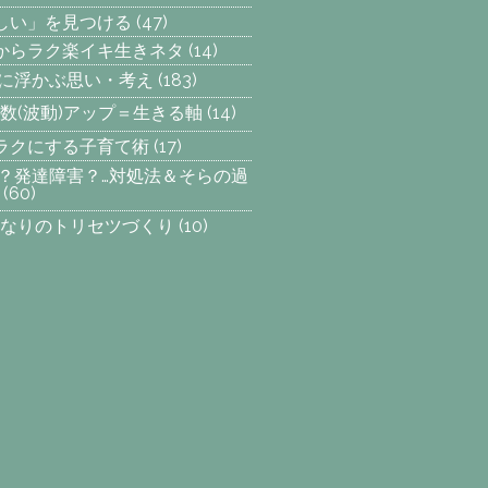
楽しい」を見つける
(47)
からラク楽イキ生きネタ
(14)
らに浮かぶ思い・考え
(183)
数(波動)アップ＝生きる軸
(14)
ラクにする子育て術
(17)
SP？発達障害？…対処法＆そらの過
(60)
なりのトリセツづくり
(10)