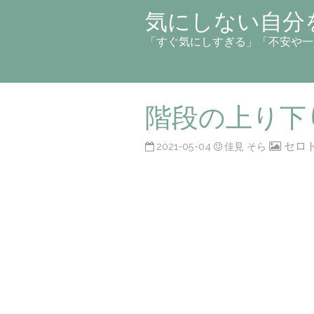
気にしない自分
「すぐ気にしすぎる」「不安や一
階段の上り下
セロ
2021-05-04
佳見 そら