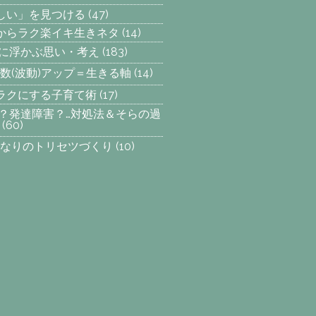
楽しい」を見つける
(47)
からラク楽イキ生きネタ
(14)
らに浮かぶ思い・考え
(183)
数(波動)アップ＝生きる軸
(14)
ラクにする子育て術
(17)
SP？発達障害？…対処法＆そらの過
(60)
なりのトリセツづくり
(10)