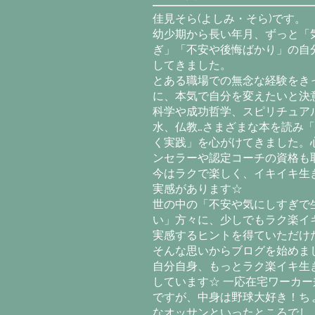
佳見そら(よしみ・そら)です。
幼少期から長い年月、ずっと「
ぎ」「不安や後悔ばかり」の自
してきました。
とある職場での無念な経験をき
に、本気で自分を変えたいと決意
科学や成功哲学、スピリチュア
水、仏教…さまざまな本を読み
く実践」を心がけてきました。
ンセラーや認定コーチの資格も
今はラクで楽しく、イキイキ生
実感があります☆
世の中の「不安や気にしすぎで
い」方々に、少しでもラク楽イ
実感するヒントを得ていただけ
そんな思いからブログを始めま
自分自身、もっとラク楽イキ生
しています☆ 一応在宅ワーカー
ですが、中身は野球大好き！ち
なオッサンといったところでし