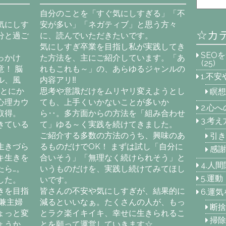
自分のことを「すぐ気にしすぎる」「不
気にしす
安が多い」「ネガティブ」と思う方々
☆カ
分と過ご
に、読んでいただきたいです。
気にしすぎ卒業を目指し私が実践してき
SEO
っかけ
た方法を、主にご紹介しています。「あ
(25)
！ 脳
れもこれも～」の、あらゆるジャンルの
1.不
ル、風
内容アリ‼
「とにか
思考や意識だけをムリヤリ変えようとし
瞑想
心理カウ
ても、上手くいかないことが多いか
2.心
取得。
ら‥。多方面からの方法を「組み合わせ
3.考
きている
て」ゆる～く実践を続けてきました。
ご紹介する多数の方法のうち、興味のあ
引き
生きづら
るものだけでOK！ まずは試し「自分に
感謝
キ生きを
合いそう」「無理なく続けられそう」と
4.人
たら…。
いうものだけを、実践し続けてみてほし
5.運
した。
いです。
きを目指
皆さんの不安や気にしすぎが、結果的に
6.運
兼主婦
減るといいなぁ。たくさんの人が、もっ
断捨
ょっと変
とラク楽イキイキ、幸せに生きられるこ
掃除
ょうか
とを願って運営していきます☆