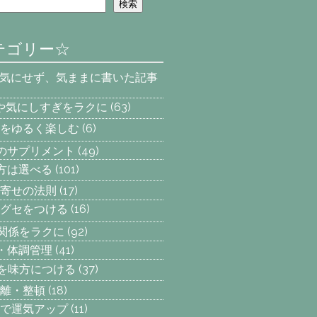
検索
テゴリー☆
を気にせず、気ままに書いた記事
安や気にしすぎをラクに
(63)
をゆるく楽しむ
(6)
へのサプリメント
(49)
え方は選べる
(101)
寄せの法則
(17)
グセをつける
(16)
間関係をラクに
(92)
動・体調管理
(41)
気を味方につける
(37)
離・整頓
(18)
で運気アップ
(11)