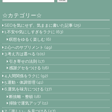
☆カテゴリー☆
SEOを気にせず、気ままに書いた記事
(25)
1.不安や気にしすぎをラクに
(63)
瞑想をゆるく楽しむ
(6)
2.心へのサプリメント
(49)
3.考え方は選べる
(101)
引き寄せの法則
(17)
感謝グセをつける
(16)
4.人間関係をラクに
(92)
5.運動・体調管理
(41)
6.運気を味方につける
(37)
断捨離・整頓
(18)
掃除で運気アップ
(11)
7.「楽しい」を見つける
(47)