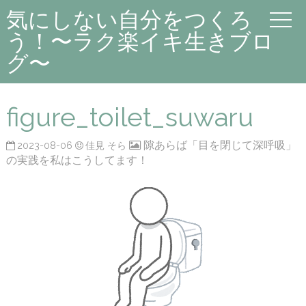
気にしない自分をつくろ
う！〜ラク楽イキ生きブロ
グ〜
figure_toilet_suwaru
隙あらば「目を閉じて深呼吸」
2023-08-06
佳見 そら
の実践を私はこうしてます！