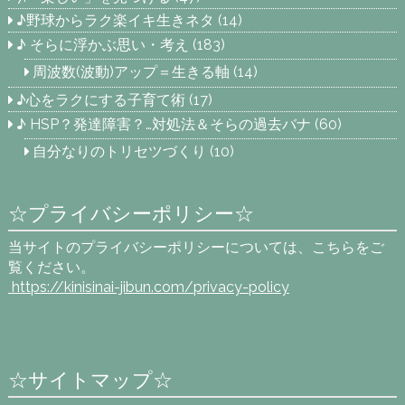
♪野球からラク楽イキ生きネタ
(14)
♪ そらに浮かぶ思い・考え
(183)
周波数(波動)アップ＝生きる軸
(14)
♪心をラクにする子育て術
(17)
♪ HSP？発達障害？…対処法＆そらの過去バナ
(60)
自分なりのトリセツづくり
(10)
☆プライバシーポリシー☆
当サイトのプライバシーポリシーについては、こちらをご
覧ください。
https://kinisinai-jibun.com
/privacy-policy
☆サイトマップ☆