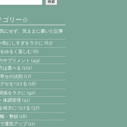
検索
テゴリー☆
を気にせず、気ままに書いた記事
安や気にしすぎをラクに
(63)
をゆるく楽しむ
(6)
へのサプリメント
(49)
え方は選べる
(101)
寄せの法則
(17)
グセをつける
(16)
間関係をラクに
(92)
動・体調管理
(41)
気を味方につける
(37)
離・整頓
(18)
で運気アップ
(11)