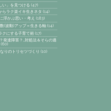
楽しい」を見つける
(47)
からラク楽イキ生きネタ
(14)
らに浮かぶ思い・考え
(183)
数(波動)アップ＝生きる軸
(14)
ラクにする子育て術
(17)
SP？発達障害？…対処法＆そらの過
(60)
なりのトリセツづくり
(10)