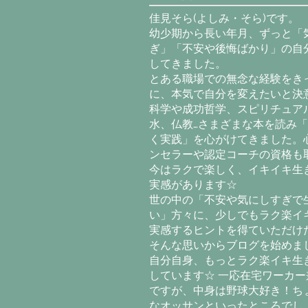
佳見そら(よしみ・そら)です。
幼少期から長い年月、ずっと「
ぎ」「不安や後悔ばかり」の自
してきました。
とある職場での無念な経験をき
に、本気で自分を変えたいと決意
科学や成功哲学、スピリチュア
水、仏教…さまざまな本を読み
く実践」を心がけてきました。
ンセラーや認定コーチの資格も
今はラクで楽しく、イキイキ生
実感があります☆
世の中の「不安や気にしすぎで
い」方々に、少しでもラク楽イ
実感するヒントを得ていただけ
そんな思いからブログを始めま
自分自身、もっとラク楽イキ生
しています☆ 一応在宅ワーカー
ですが、中身は野球大好き！ち
なオッサンといったところでし