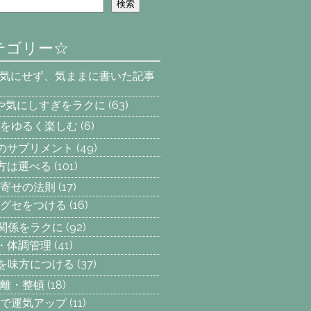
検索
テゴリー☆
を気にせず、気ままに書いた記事
安や気にしすぎをラクに
(63)
をゆるく楽しむ
(6)
へのサプリメント
(49)
え方は選べる
(101)
寄せの法則
(17)
グセをつける
(16)
間関係をラクに
(92)
動・体調管理
(41)
気を味方につける
(37)
離・整頓
(18)
で運気アップ
(11)