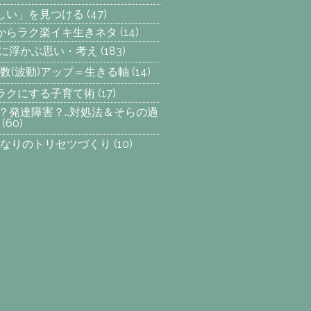
楽しい」を見つける
(47)
からラク楽イキ生きネタ
(14)
らに浮かぶ思い・考え
(183)
数(波動)アップ＝生きる軸
(14)
ラクにする子育て術
(17)
SP？発達障害？…対処法＆そらの過
(60)
なりのトリセツづくり
(10)