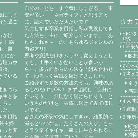
自分のことを「すぐ気にしすぎる」「不
気にしす
安が多い」「ネガティブ」と思う方々
☆カ
分と過ご
に、読んでいただきたいです。
気にしすぎ卒業を目指し私が実践してき
SEO
っかけ
た方法を、主にご紹介しています。「あ
(25)
！ 脳
れもこれも～」の、あらゆるジャンルの
1.不
ル、風
内容アリ‼
「とにか
思考や意識だけをムリヤリ変えようとし
瞑想
心理カウ
ても、上手くいかないことが多いか
2.心
取得。
ら‥。多方面からの方法を「組み合わせ
3.考
きている
て」ゆる～く実践を続けてきました。
ご紹介する多数の方法のうち、興味のあ
引き
生きづら
るものだけでOK！ まずは試し「自分に
感謝
キ生きを
合いそう」「無理なく続けられそう」と
4.人
たら…。
いうものだけを、実践し続けてみてほし
5.運
した。
いです。
きを目指
皆さんの不安や気にしすぎが、結果的に
6.運
兼主婦
減るといいなぁ。たくさんの人が、もっ
断捨
ょっと変
とラク楽イキイキ、幸せに生きられるこ
掃除
ょうか
とを願って運営していきます☆