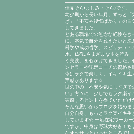
佳見そら(よしみ・そら)です。
幼少期から長い年月、ずっと「
ぎ」「不安や後悔ばかり」の自
してきました。
とある職場での無念な経験をき
に、本気で自分を変えたいと決意
科学や成功哲学、スピリチュア
水、仏教…さまざまな本を読み
く実践」を心がけてきました。
ンセラーや認定コーチの資格も
今はラクで楽しく、イキイキ生
実感があります☆
世の中の「不安や気にしすぎで
い」方々に、少しでもラク楽イ
実感するヒントを得ていただけ
そんな思いからブログを始めま
自分自身、もっとラク楽イキ生
しています☆ 一応在宅ワーカー
ですが、中身は野球大好き！ち
なオッサンといったところでし