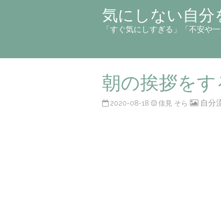
気にしない自分
「すぐ気にしすぎる」「不安や一
朝の挨拶をす
自分
2020-08-18
佳見 そら