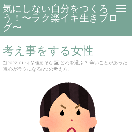
気にしない自分をつくろ
う！〜ラク楽イキ生きブロ
グ〜
考え事をする女性
どれを選ぶ？ 辛いことがあった
2022-01-14
佳見 そら
時,心がラクになる5つの考え方。