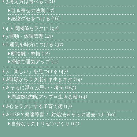
3.考え方は選べる
(101)
引き寄せの法則
(17)
感謝グセをつける
(16)
4.人間関係をラクに
(92)
5.運動・体調管理
(41)
6.運気を味方につける
(37)
断捨離・整頓
(18)
掃除で運気アップ
(11)
7.「楽しい」を見つける
(47)
♪野球からラク楽イキ生きネタ
(14)
♪ そらに浮かぶ思い・考え
(183)
周波数(波動)アップ＝生きる軸
(14)
♪心をラクにする子育て術
(17)
♪ HSP？発達障害？…対処法＆そらの過去バナ
(60)
自分なりのトリセツづくり
(10)