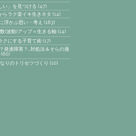
楽しい」を見つける
(47)
からラク楽イキ生きネタ
(14)
らに浮かぶ思い・考え
(183)
数(波動)アップ＝生きる軸
(14)
ラクにする子育て術
(17)
SP？発達障害？…対処法＆そらの過
(60)
なりのトリセツづくり
(10)