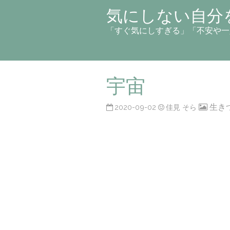
気にしない自分
「すぐ気にしすぎる」「不安や一
宇宙
生き
2020-09-02
佳見 そら