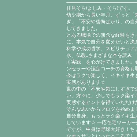
佳見そら(よしみ・そら)です。
幼少期から長い年月、ずっと「
ぎ」「不安や後悔ばかり」の自
してきました。
とある職場での無念な経験をき
に、本気で自分を変えたいと決意
科学や成功哲学、スピリチュア
水、仏教…さまざまな本を読み
く実践」を心がけてきました。
ンセラーや認定コーチの資格も
今はラクで楽しく、イキイキ生
実感があります☆
世の中の「不安や気にしすぎで
い」方々に、少しでもラク楽イ
実感するヒントを得ていただけ
そんな思いからブログを始めま
自分自身、もっとラク楽イキ生
しています☆ 一応在宅ワーカー
ですが、中身は野球大好き！ち
なオッサンといったところでし