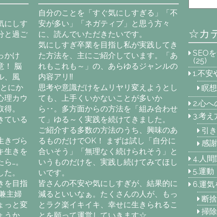
自分のことを「すぐ気にしすぎる」「不
気にしす
安が多い」「ネガティブ」と思う方々
☆カ
分と過ご
に、読んでいただきたいです。
気にしすぎ卒業を目指し私が実践してき
SEO
っかけ
た方法を、主にご紹介しています。「あ
(25)
！ 脳
れもこれも～」の、あらゆるジャンルの
1.不
ル、風
内容アリ‼
「とにか
思考や意識だけをムリヤリ変えようとし
瞑想
心理カウ
ても、上手くいかないことが多いか
2.心
取得。
ら‥。多方面からの方法を「組み合わせ
3.考
きている
て」ゆる～く実践を続けてきました。
ご紹介する多数の方法のうち、興味のあ
引き
生きづら
るものだけでOK！ まずは試し「自分に
感謝
キ生きを
合いそう」「無理なく続けられそう」と
4.人
たら…。
いうものだけを、実践し続けてみてほし
5.運
した。
いです。
きを目指
皆さんの不安や気にしすぎが、結果的に
6.運
兼主婦
減るといいなぁ。たくさんの人が、もっ
断捨
ょっと変
とラク楽イキイキ、幸せに生きられるこ
掃除
ょうか
とを願って運営していきます☆