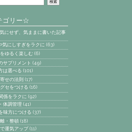
検索
テゴリー☆
を気にせず、気ままに書いた記事
安や気にしすぎをラクに
(63)
をゆるく楽しむ
(6)
へのサプリメント
(49)
え方は選べる
(101)
寄せの法則
(17)
グセをつける
(16)
間関係をラクに
(92)
動・体調管理
(41)
気を味方につける
(37)
離・整頓
(18)
で運気アップ
(11)