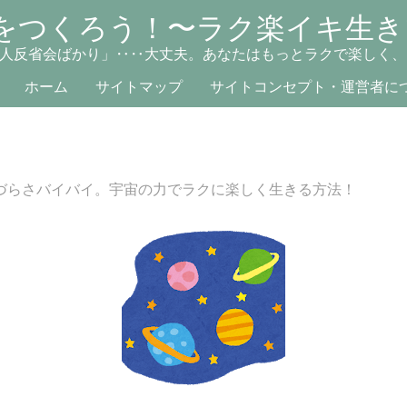
をつくろう！〜ラク楽イキ生き
人反省会ばかり」‥‥大丈夫。あなたはもっとラクで楽しく、
ホーム
サイトマップ
サイトコンセプト・運営者に
づらさバイバイ。宇宙の力でラクに楽しく生きる方法！