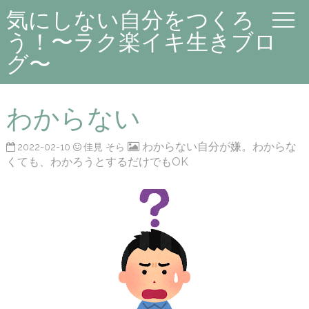
気にしない自分をつくろ
う！〜ラク楽イキ生きブロ
グ〜
わからない
わからない自分が嫌。わからな
2022-02-10
佳見 そら
くても、わかろうとするだけでもOK