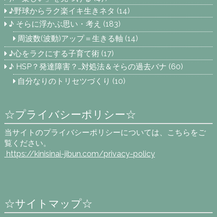
♪野球からラク楽イキ生きネタ
(14)
♪ そらに浮かぶ思い・考え
(183)
周波数(波動)アップ＝生きる軸
(14)
♪心をラクにする子育て術
(17)
♪ HSP？発達障害？…対処法＆そらの過去バナ
(60)
自分なりのトリセツづくり
(10)
☆プライバシーポリシー☆
当サイトのプライバシーポリシーについては、こちらをご
覧ください。
https://kinisinai-jibun.com
/privacy-policy
☆サイトマップ☆