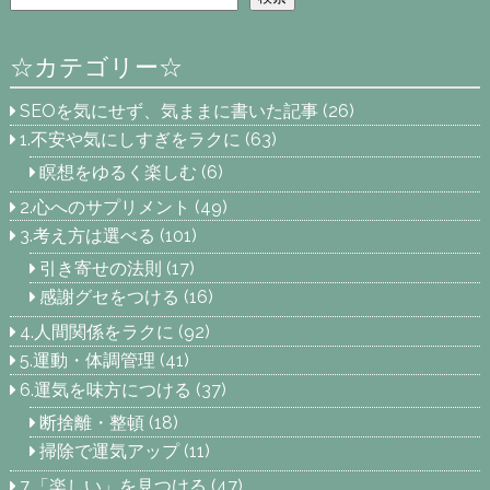
☆カテゴリー☆
SEOを気にせず、気ままに書いた記事
(26)
1.不安や気にしすぎをラクに
(63)
瞑想をゆるく楽しむ
(6)
2.心へのサプリメント
(49)
3.考え方は選べる
(101)
引き寄せの法則
(17)
感謝グセをつける
(16)
4.人間関係をラクに
(92)
5.運動・体調管理
(41)
6.運気を味方につける
(37)
断捨離・整頓
(18)
掃除で運気アップ
(11)
7.「楽しい」を見つける
(47)