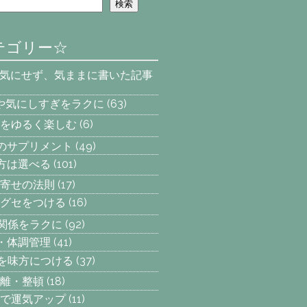
検索
テゴリー☆
を気にせず、気ままに書いた記事
安や気にしすぎをラクに
(63)
をゆるく楽しむ
(6)
へのサプリメント
(49)
え方は選べる
(101)
寄せの法則
(17)
グセをつける
(16)
間関係をラクに
(92)
動・体調管理
(41)
気を味方につける
(37)
離・整頓
(18)
で運気アップ
(11)