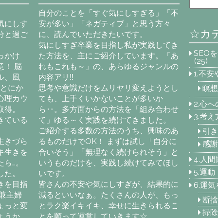
自分のことを「すぐ気にしすぎる」「不
気にしす
安が多い」「ネガティブ」と思う方々
☆カ
分と過ご
に、読んでいただきたいです。
気にしすぎ卒業を目指し私が実践してき
SEO
っかけ
た方法を、主にご紹介しています。「あ
(25)
！ 脳
れもこれも～」の、あらゆるジャンルの
1.不
ル、風
内容アリ‼
「とにか
思考や意識だけをムリヤリ変えようとし
瞑想
心理カウ
ても、上手くいかないことが多いか
2.心
取得。
ら‥。多方面からの方法を「組み合わせ
3.考
きている
て」ゆる～く実践を続けてきました。
ご紹介する多数の方法のうち、興味のあ
引き
生きづら
るものだけでOK！ まずは試し「自分に
感謝
キ生きを
合いそう」「無理なく続けられそう」と
4.人
たら…。
いうものだけを、実践し続けてみてほし
5.運
した。
いです。
きを目指
皆さんの不安や気にしすぎが、結果的に
6.運
兼主婦
減るといいなぁ。たくさんの人が、もっ
断捨
ょっと変
とラク楽イキイキ、幸せに生きられるこ
掃除
ょうか
とを願って運営していきます☆