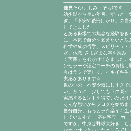
佳見そら(よしみ・そら)です。
幼少期から長い年月、ずっと「
ぎ」「不安や後悔ばかり」の自
してきました。
とある職場での無念な経験をき
に、本気で自分を変えたいと決意
科学や成功哲学、スピリチュア
水、仏教…さまざまな本を読み
く実践」を心がけてきました。
ンセラーや認定コーチの資格も
今はラクで楽しく、イキイキ生
実感があります☆
世の中の「不安や気にしすぎで
い」方々に、少しでもラク楽イ
実感するヒントを得ていただけ
そんな思いからブログを始めま
自分自身、もっとラク楽イキ生
しています☆ 一応在宅ワーカー
ですが、中身は野球大好き！ち
なオッサンといったところでし