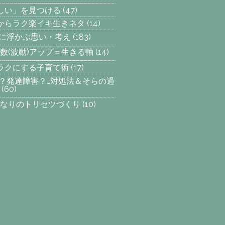
楽しい」を見つける
(47)
からラク楽イキ生きネタ
(14)
らに浮かぶ思い・考え
(183)
数(波動)アップ＝生きる軸
(14)
ラクにする子育て術
(17)
SP？発達障害？…対処法＆そらの過
(60)
なりのトリセツづくり
(10)