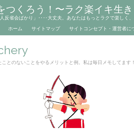
をつくろう！〜ラク楽イキ生き
人反省会ばかり」‥‥大丈夫。あなたはもっとラクで楽しく、
ホーム
サイトマップ
サイトコンセプト・運営者に
chery
たことのないことをやるメリットと例。私は毎日メモしてます