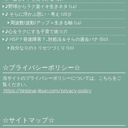
♪野球からラク楽イキ生きネタ
(14)
♪ そらに浮かぶ思い・考え
(183)
周波数(波動)アップ＝生きる軸
(14)
♪心をラクにする子育て術
(17)
♪ HSP？発達障害？…対処法＆そらの過去バナ
(60)
自分なりのトリセツづくり
(10)
☆プライバシーポリシー☆
当サイトのプライバシーポリシーについては、こちらをご
覧ください。
https://kinisinai-jibun.com
/privacy-policy
☆サイトマップ☆