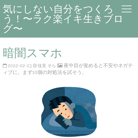
気にしない自分をつくろ
う！〜ラク楽イキ生きブロ
グ〜
暗闇スマホ
夜中目が覚めると不安やネガテ
2022-02-23
佳見 そら
ィブに。まず10個の対処法を試そう。