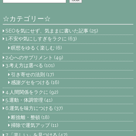
☆カテゴリー☆
SEOを気にせず、気ままに書いた記事
(25)
1.不安や気にしすぎをラクに
(63)
瞑想をゆるく楽しむ
(6)
2.心へのサプリメント
(49)
3.考え方は選べる
(101)
引き寄せの法則
(17)
感謝グセをつける
(16)
4.人間関係をラクに
(92)
5.運動・体調管理
(41)
6.運気を味方につける
(37)
断捨離・整頓
(18)
掃除で運気アップ
(11)
7.「楽しい」を見つける
(47)