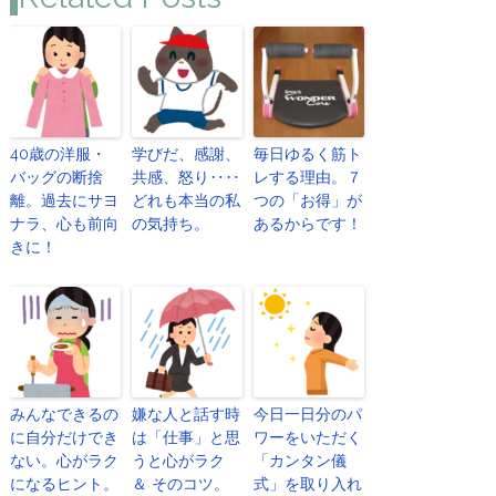
40歳の洋服・
学びだ、感謝、
毎日ゆるく筋ト
バッグの断捨
共感、怒り‥‥
レする理由。７
離。過去にサヨ
どれも本当の私
つの「お得」が
ナラ、心も前向
の気持ち。
あるからです！
きに！
みんなできるの
嫌な人と話す時
今日一日分のパ
に自分だけでき
は「仕事」と思
ワーをいただく
ない。心がラク
うと心がラク
「カンタン儀
になるヒント。
＆ そのコツ。
式」を取り入れ