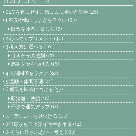
SEOを気にせず、気ままに書いた記事
(26)
1.不安や気にしすぎをラクに
(63)
瞑想をゆるく楽しむ
(6)
2.心へのサプリメント
(49)
3.考え方は選べる
(101)
引き寄せの法則
(17)
感謝グセをつける
(16)
4.人間関係をラクに
(92)
5.運動・体調管理
(41)
6.運気を味方につける
(37)
断捨離・整頓
(18)
掃除で運気アップ
(11)
7.「楽しい」を見つける
(47)
♪野球からラク楽イキ生きネタ
(14)
♪ そらに浮かぶ思い・考え
(183)