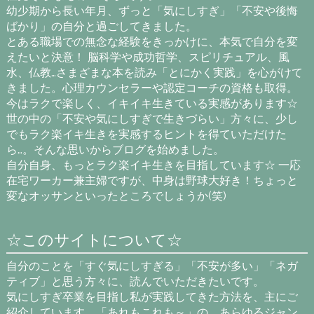
幼少期から長い年月、ずっと「気にしすぎ」「不安や後悔
ばかり」の自分と過ごしてきました。
とある職場での無念な経験をきっかけに、本気で自分を変
えたいと決意！ 脳科学や成功哲学、スピリチュアル、風
水、仏教…さまざまな本を読み「とにかく実践」を心がけて
きました。心理カウンセラーや認定コーチの資格も取得。
今はラクで楽しく、イキイキ生きている実感があります☆
世の中の「不安や気にしすぎで生きづらい」方々に、少し
でもラク楽イキ生きを実感するヒントを得ていただけた
ら…。そんな思いからブログを始めました。
自分自身、もっとラク楽イキ生きを目指しています☆ 一応
在宅ワーカー兼主婦ですが、中身は野球大好き！ちょっと
変なオッサンといったところでしょうか(笑)
☆このサイトについて☆
自分のことを「すぐ気にしすぎる」「不安が多い」「ネガ
ティブ」と思う方々に、読んでいただきたいです。
気にしすぎ卒業を目指し私が実践してきた方法を、主にご
紹介しています。「あれもこれも～」の、あらゆるジャン