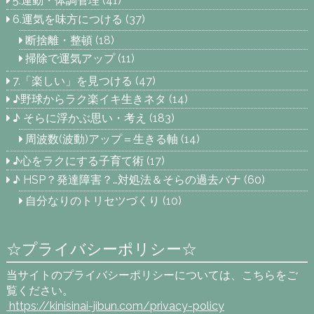
5.運動・体調管理
(41)
6.運気を味方につける
(37)
断捨離・整頓
(18)
掃除で運気アップ
(11)
7.「楽しい」を見つける
(47)
♪野球からラク楽イキ生きネタ
(14)
♪ そらに浮かぶ思い・考え
(183)
周波数(波動)アップ＝生きる軸
(14)
♪心をラクにする子育て術
(17)
♪ HSP？発達障害？…対処法＆そらの過去バナ
(60)
自分なりのトリセツづくり
(10)
☆プライバシーポリシー☆
当サイトのプライバシーポリシーについては、こちらをご
覧ください。
https://kinisinai-jibun.com
/privacy-policy