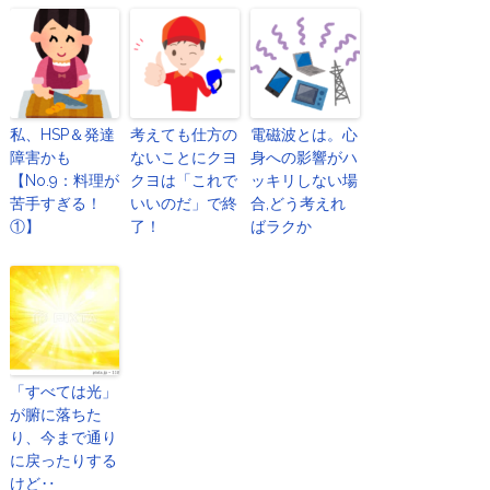
私、HSP＆発達
考えても仕方の
電磁波とは。心
障害かも
ないことにクヨ
身への影響がハ
【No.9：料理が
クヨは「これで
ッキリしない場
苦手すぎる！
いいのだ」で終
合,どう考えれ
①】
了！
ばラクか
「すべては光」
が腑に落ちた
り、今まで通り
に戻ったりする
けど‥