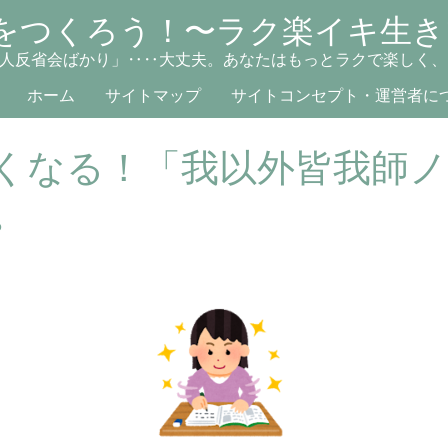
をつくろう！〜ラク楽イキ生き
人反省会ばかり」‥‥大丈夫。あなたはもっとラクで楽しく、
ホーム
サイトマップ
サイトコンセプト・運営者に
くなる！「我以外皆我師
。