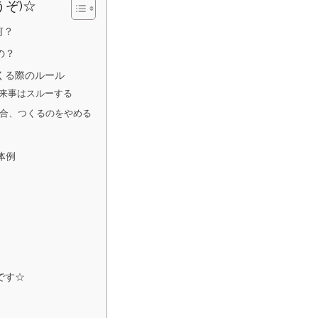
うぞ)☆
何？
の？
くる際のルール
来事はスルーする
合、つくるのをやめる
体例
です☆