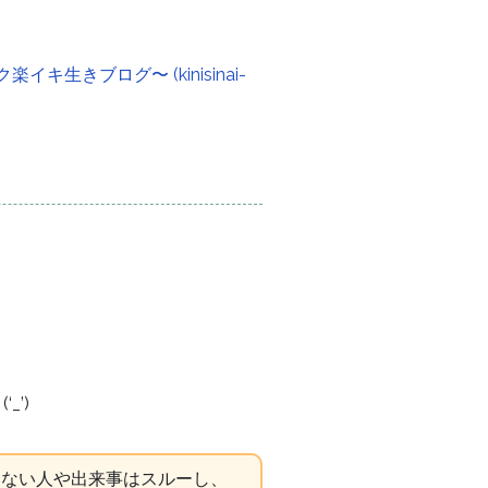
きブログ〜 (kinisinai-
’)
もない人や出来事はスルーし、