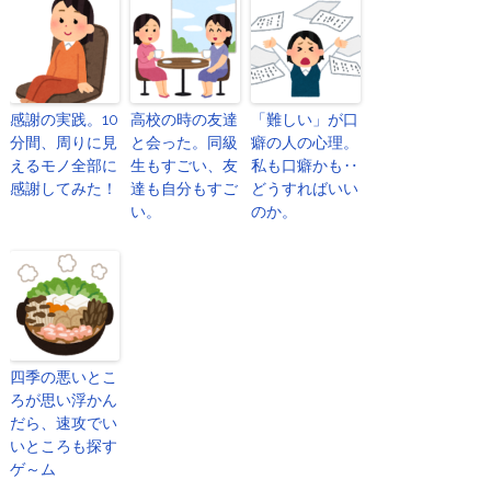
感謝の実践。10
高校の時の友達
「難しい」が口
分間、周りに見
と会った。同級
癖の人の心理。
えるモノ全部に
生もすごい、友
私も口癖かも‥
感謝してみた！
達も自分もすご
どうすればいい
い。
のか。
四季の悪いとこ
ろが思い浮かん
だら、速攻でい
いところも探す
ゲ～ム