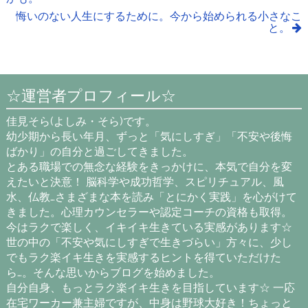
悔いのない人生にするために。今から始められる小さなこ
と。
☆運営者プロフィール☆
佳見そら(よしみ・そら)です。
幼少期から長い年月、ずっと「気にしすぎ」「不安や後悔
ばかり」の自分と過ごしてきました。
とある職場での無念な経験をきっかけに、本気で自分を変
えたいと決意！ 脳科学や成功哲学、スピリチュアル、風
水、仏教…さまざまな本を読み「とにかく実践」を心がけて
きました。心理カウンセラーや認定コーチの資格も取得。
今はラクで楽しく、イキイキ生きている実感があります☆
世の中の「不安や気にしすぎで生きづらい」方々に、少し
でもラク楽イキ生きを実感するヒントを得ていただけた
ら…。そんな思いからブログを始めました。
自分自身、もっとラク楽イキ生きを目指しています☆ 一応
在宅ワーカー兼主婦ですが、中身は野球大好き！ちょっと