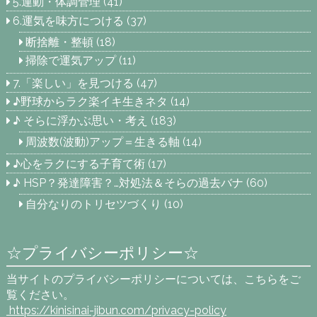
5.運動・体調管理
(41)
6.運気を味方につける
(37)
断捨離・整頓
(18)
掃除で運気アップ
(11)
7.「楽しい」を見つける
(47)
♪野球からラク楽イキ生きネタ
(14)
♪ そらに浮かぶ思い・考え
(183)
周波数(波動)アップ＝生きる軸
(14)
♪心をラクにする子育て術
(17)
♪ HSP？発達障害？…対処法＆そらの過去バナ
(60)
自分なりのトリセツづくり
(10)
☆プライバシーポリシー☆
当サイトのプライバシーポリシーについては、こちらをご
覧ください。
https://kinisinai-jibun.com
/privacy-policy