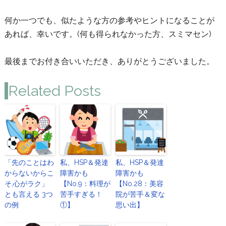
何か一つでも、似たような方の参考やヒントになることが
あれば、幸いです。(何も得られなかった方、スミマセン)
最後までお付き合いいただき、ありがとうございました。
Related Posts
「先のことはわ
私、HSP＆発達
私、HSP＆発達
からないからこ
障害かも
障害かも
そ,心がラク」
【No.9：料理が
【No.28：美容
とも言える 3つ
苦手すぎる！
院が苦手＆変な
の例
①】
思い出】