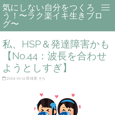
気にしない自分をつくろ
う！〜ラク楽イキ生きブロ
グ〜
私、HSP＆発達障害かも
【No.44：波長を合わせ
ようとしすぎ】
2024-01-11
佳見 そら