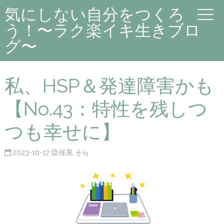
気にしない自分をつくろ
う！〜ラク楽イキ生きブロ
グ〜
私、HSP＆発達障害かも
【No.43：特性を残しつ
つも幸せに】
2023-10-17
佳見 そら