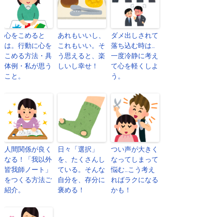
心をこめると
あれもいいし、
ダメ出しされて
は。行動に心を
これもいい。そ
落ち込む時は…
こめる方法・具
う思えると、楽
一度冷静に考え
体例・私が思う
しいし幸せ！
て心を軽くしよ
こと。
う。
人間関係が良く
日々「選択」
つい声が大きく
なる！「我以外
を、たくさんし
なってしまって
皆我師ノート」
ている。そんな
悩む…こう考え
をつくる方法ご
自分を、存分に
ればラクになる
紹介。
褒める！
かも！