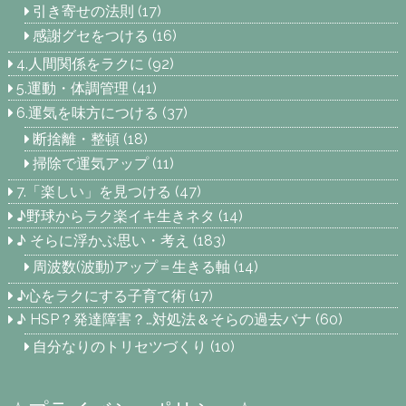
引き寄せの法則
(17)
感謝グセをつける
(16)
4.人間関係をラクに
(92)
5.運動・体調管理
(41)
6.運気を味方につける
(37)
断捨離・整頓
(18)
掃除で運気アップ
(11)
7.「楽しい」を見つける
(47)
♪野球からラク楽イキ生きネタ
(14)
♪ そらに浮かぶ思い・考え
(183)
周波数(波動)アップ＝生きる軸
(14)
♪心をラクにする子育て術
(17)
♪ HSP？発達障害？…対処法＆そらの過去バナ
(60)
自分なりのトリセツづくり
(10)