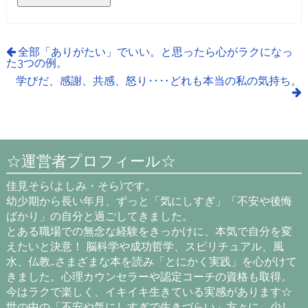
全部「ありがたい」でいい。と思ったら心がラクになっ
た3つの例。
学びだ、感謝、共感、怒り‥‥どれも本当の私の気持ち。
☆運営者プロフィール☆
佳見そら(よしみ・そら)です。
幼少期から長い年月、ずっと「気にしすぎ」「不安や後悔
ばかり」の自分と過ごしてきました。
とある職場での無念な経験をきっかけに、本気で自分を変
えたいと決意！ 脳科学や成功哲学、スピリチュアル、風
水、仏教…さまざまな本を読み「とにかく実践」を心がけて
きました。心理カウンセラーや認定コーチの資格も取得。
今はラクで楽しく、イキイキ生きている実感があります☆
世の中の「不安や気にしすぎで生きづらい」方々に、少し