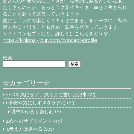
皆さんの不安や気にしすぎが、結果的に減るといいなぁ。
たくさんの人が、もっとラク楽イキイキ、幸せに生きられ
ることを願って運営していきます☆
他にも「ラクで楽しくイキイキ生きる」をテーマに、私の
過去や日々思うことも含め、記事を発信していきます。
サイトコンセプトなど、詳しくはこちらをどうぞ。
https://kinisinai-jibun.com/concept-profile
検索
検索
☆カテゴリー☆
SEOを気にせず、気ままに書いた記事
(25)
1.不安や気にしすぎをラクに
(63)
瞑想をゆるく楽しむ
(6)
2.心へのサプリメント
(49)
3.考え方は選べる
(101)