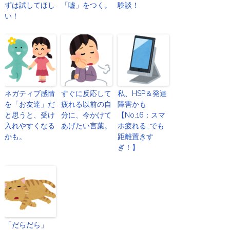
ずは試してほし
「嘘」をつく。
験談！
い！
ネガティブ感情
すぐに反応して
私、HSP＆発達
を「お友達」だ
疲れる以前の自
障害かも
と思うと、受け
分に、今かけて
【No.16：スマ
入れやすくなる
あげたい言葉。
ホ疲れる…でも
かも。
距離置きす
ぎ！】
「だらだら」