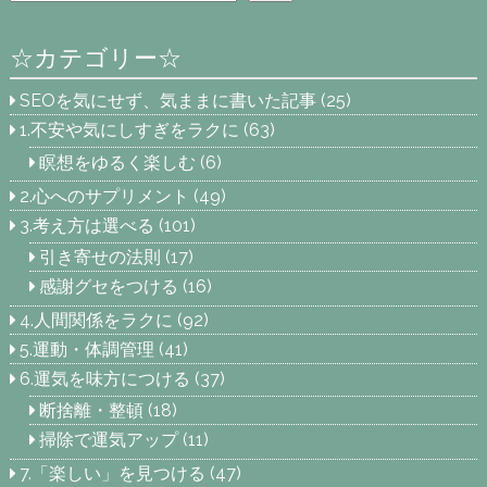
☆カテゴリー☆
SEOを気にせず、気ままに書いた記事
(25)
1.不安や気にしすぎをラクに
(63)
瞑想をゆるく楽しむ
(6)
2.心へのサプリメント
(49)
3.考え方は選べる
(101)
引き寄せの法則
(17)
感謝グセをつける
(16)
4.人間関係をラクに
(92)
5.運動・体調管理
(41)
6.運気を味方につける
(37)
断捨離・整頓
(18)
掃除で運気アップ
(11)
7.「楽しい」を見つける
(47)