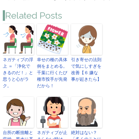
Related Posts
ネガティブの浮
幸せの種の具体
引き寄せの法則
上 ＝「浄化で
例をまとめる。
で気にしすぎを
きるのだ！」と
千葉に行くたび
改善【６.嫌な
思うと心がラ
種市投手が先発
事が起きたら】
ク。
だから！
台所の断捨離と
ネガティブが止
絶対はない？