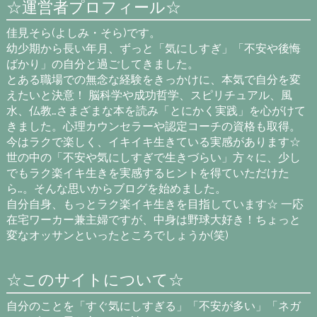
☆運営者プロフィール☆
佳見そら(よしみ・そら)です。
幼少期から長い年月、ずっと「気にしすぎ」「不安や後悔
ばかり」の自分と過ごしてきました。
とある職場での無念な経験をきっかけに、本気で自分を変
えたいと決意！ 脳科学や成功哲学、スピリチュアル、風
水、仏教…さまざまな本を読み「とにかく実践」を心がけて
きました。心理カウンセラーや認定コーチの資格も取得。
今はラクで楽しく、イキイキ生きている実感があります☆
世の中の「不安や気にしすぎで生きづらい」方々に、少し
でもラク楽イキ生きを実感するヒントを得ていただけた
ら…。そんな思いからブログを始めました。
自分自身、もっとラク楽イキ生きを目指しています☆ 一応
在宅ワーカー兼主婦ですが、中身は野球大好き！ちょっと
変なオッサンといったところでしょうか(笑)
☆このサイトについて☆
自分のことを「すぐ気にしすぎる」「不安が多い」「ネガ