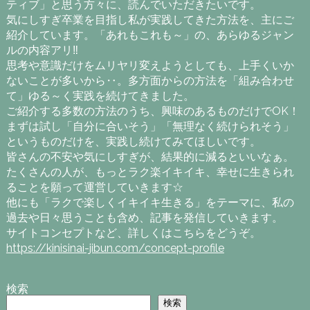
ティブ」と思う方々に、読んでいただきたいです。
気にしすぎ卒業を目指し私が実践してきた方法を、主にご
紹介しています。「あれもこれも～」の、あらゆるジャン
ルの内容アリ‼
思考や意識だけをムリヤリ変えようとしても、上手くいか
ないことが多いから‥。多方面からの方法を「組み合わせ
て」ゆる～く実践を続けてきました。
ご紹介する多数の方法のうち、興味のあるものだけでOK！
まずは試し「自分に合いそう」「無理なく続けられそう」
というものだけを、実践し続けてみてほしいです。
皆さんの不安や気にしすぎが、結果的に減るといいなぁ。
たくさんの人が、もっとラク楽イキイキ、幸せに生きられ
ることを願って運営していきます☆
他にも「ラクで楽しくイキイキ生きる」をテーマに、私の
過去や日々思うことも含め、記事を発信していきます。
サイトコンセプトなど、詳しくはこちらをどうぞ。
https://kinisinai-jibun.com/concept-profile
検索
検索