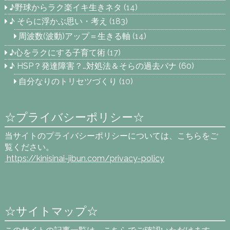
♪野球からラク楽イキ生きネタ
(14)
♪ そらに浮かぶ思い・考え
(183)
周波数(波動)アップ＝生きる軸
(14)
♪心をラクにする子育て術
(17)
♪ HSP？発達障害？…対処法＆そらの過去バナ
(60)
自分なりのトリセツづくり
(10)
☆プライバシーポリシー☆
当サイトのプライバシーポリシーについては、こちらをご
覧ください。
https://kinisinai-jibun.com
/privacy-policy
☆サイトマップ☆