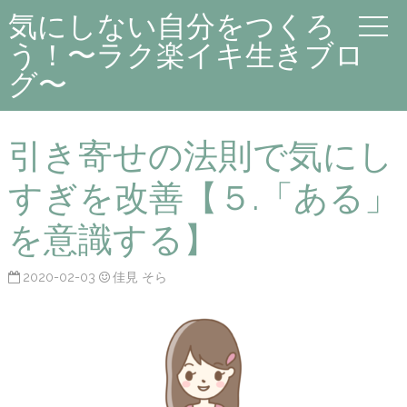
気にしない自分をつくろ
う！〜ラク楽イキ生きブロ
グ〜
引き寄せの法則で気にし
すぎを改善【５.「ある」
を意識する】
2020-02-03
佳見 そら