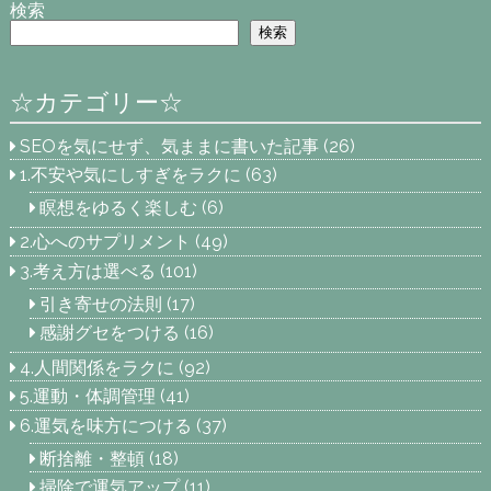
検索
検索
☆カテゴリー☆
SEOを気にせず、気ままに書いた記事
(26)
1.不安や気にしすぎをラクに
(63)
瞑想をゆるく楽しむ
(6)
2.心へのサプリメント
(49)
3.考え方は選べる
(101)
引き寄せの法則
(17)
感謝グセをつける
(16)
4.人間関係をラクに
(92)
5.運動・体調管理
(41)
6.運気を味方につける
(37)
断捨離・整頓
(18)
掃除で運気アップ
(11)