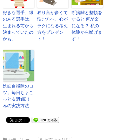
好きな選手、縁
独り言が多くて
断捨離と整頓を
のある選手は、
悩む方へ。心が
すると,何が楽
生まれる前から
ラクになる考え
になる？ 私の
決まっていたの
方をプレゼン
体験から挙げま
かも。
ト！
す！
洗面台掃除のコ
ツ。毎日ちょこ
っと＆週1回！
私の実践方法
カテゴリー
引き寄せの法則