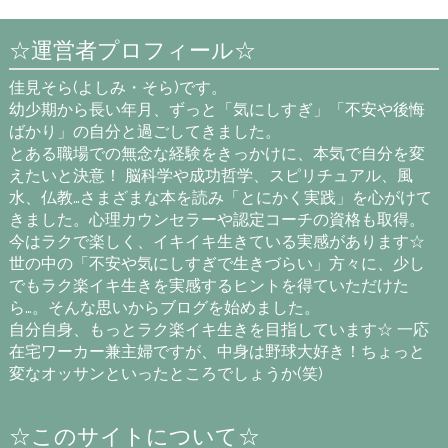
☆運営者プロフィール☆
佳見そら(よしみ・そら)です。
幼少期から長い年月、ずっと「気にしすぎ」「不安や後悔
ばかり」の自分と過ごしてきました。
とある職場での無念な経験をきっかけに、本気で自分を変
えたいと決意！ 脳科学や成功哲学、スピリチュアル、風
水、仏教…さまざまな本を読み「とにかく実践」を心がけて
きました。心理カウンセラーや認定コーチの資格も取得。
今はラクで楽しく、イキイキ生きている実感があります☆
世の中の「不安や気にしすぎで生きづらい」方々に、少し
でもラク楽イキ生きを実感するヒントを得ていただけた
ら…。そんな思いからブログを始めました。
自分自身、もっとラク楽イキ生きを目指しています☆ 一応
在宅ワーカー兼主婦ですが、中身は野球大好き！ちょっと
変なオッサンといったところでしょうか(笑)
☆このサイトについて☆