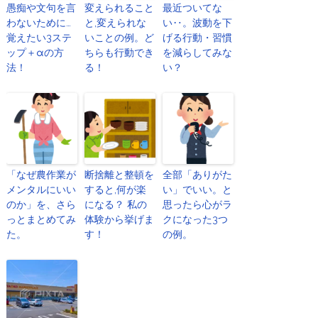
愚痴や文句を言
変えられること
最近ついてな
わないために…
と,変えられな
い‥。波動を下
覚えたい3ステ
いことの例。ど
げる行動・習慣
ップ＋αの方
ちらも行動でき
を減らしてみな
法！
る！
い？
「なぜ農作業が
断捨離と整頓を
全部「ありがた
メンタルにいい
すると,何が楽
い」でいい。と
のか」を、さら
になる？ 私の
思ったら心がラ
っとまとめてみ
体験から挙げま
クになった3つ
た。
す！
の例。