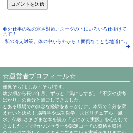
外仕事の私の寒さ対策。スーツの下にいろいろ仕掛けて
ます！
私の冷え対策。体の中から外から！面倒なことも地道に…。
☆運営者プロフィール☆
佳見そら(よしみ・そら)です。
幼少期から長い年月、ずっと「気にしすぎ」「不安や後悔
ばかり」の自分と過ごしてきました。
とある職場での無念な経験をきっかけに、本気で自分を変
えたいと決意！ 脳科学や成功哲学、スピリチュアル、風
水、仏教…さまざまな本を読み「とにかく実践」を心がけて
きました。心理カウンセラーや認定コーチの資格も取得。
今はラクで楽しく、イキイキ生きている実感があります☆