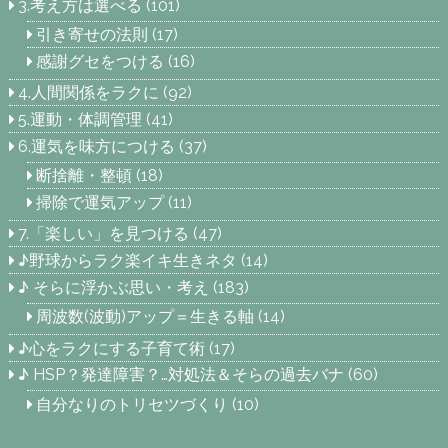
3.考え方は選べる
(101)
引き寄せの法則
(17)
感謝グセをつける
(16)
4.人間関係をラクに
(92)
5.運動・体調管理
(41)
6.運気を味方につける
(37)
断捨離・整頓
(18)
掃除で運気アップ
(11)
7.「楽しい」を見つける
(47)
♪野球からラク楽イキ生きネタ
(14)
♪ そらに浮かぶ思い・考え
(183)
周波数(波動)アップ＝生きる軸
(14)
♪心をラクにする子育て術
(17)
♪ HSP？発達障害？…対処法＆そらの過去バナ
(60)
自分なりのトリセツづくり
(10)